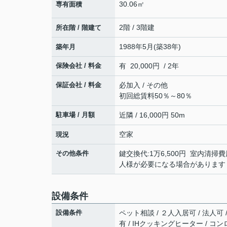
30.06㎡
専有面積
2階 / 3階建
所在階 / 階建て
1988年5月(築38年)
築年月
保険会社 / 料金
有 20,000円 / 2年
保証会社 / 料金
必加入 / その他
初回総賃料50％～80％
駐車場 / 月額
近隣 / 16,000円 50m
空家
現況
その他条件
鍵交換代:1万6,500円 室内清掃
人様が必要になる場合があります
設備条件
設備条件
ペット相談 / ２人入居可 / 法人可 
有 / IHクッキングヒーター / コ