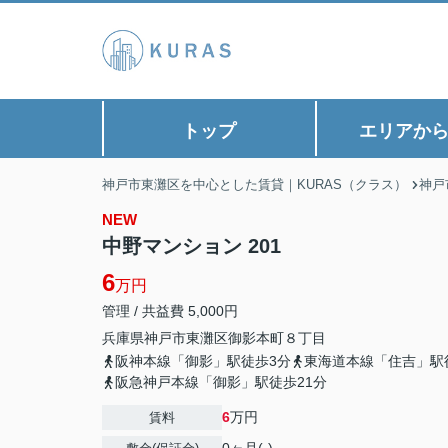
トップ
エリアか
神戸市東灘区を中心とした賃貸｜KURAS（クラス）
神戸
NEW
中野マンション 201
6
万円
管理 / 共益費 5,000円
兵庫県
神戸市東灘区
御影本町
８丁目
阪神本線「御影」駅徒歩3分
東海道本線「住吉」駅
阪急神戸本線「御影」駅徒歩21分
6
万円
賃料