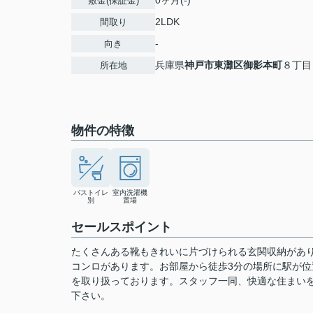
0ヶ月(-)
敷金(保証金)
2LDK
間取り
-
向き
兵庫県
神戸市東灘区
御影本町
８丁目
所在地
物件の特徴
バストイレ
室内洗濯機
別
置場
セールスポイント
たくさんある靴もきれいに片づけられる玄関収納があ
コンロがあります。お部屋から徒歩3分の場所に駅が
を取り扱っております。スタッフ一同、快適な住まい
下さい。