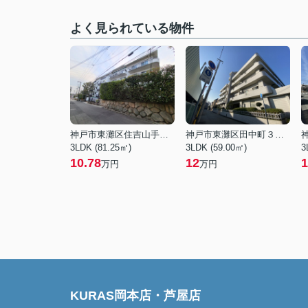
よく見られている物件
神戸市東灘区住吉山手４丁目
神戸市東灘区田中町３丁目
3LDK (81.25㎡)
3LDK (59.00㎡)
3
10.78
12
1
万円
万円
KURAS岡本店・芦屋店