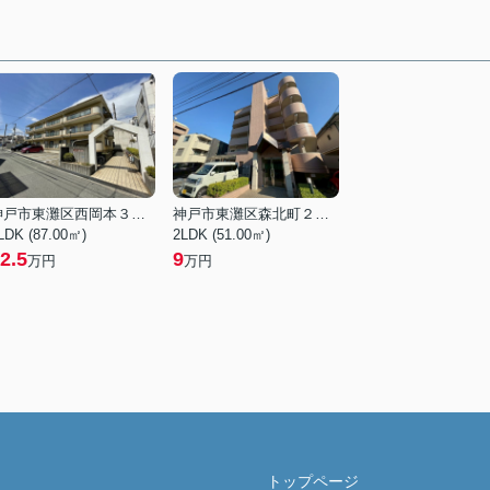
神戸市東灘区西岡本３丁目
神戸市東灘区森北町２丁目
LDK (87.00㎡)
2LDK (51.00㎡)
2.5
9
万円
万円
トップページ