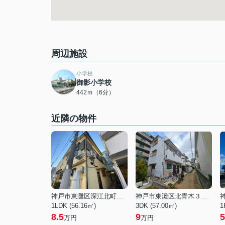
周辺施設
小学校
御影小学校
442ｍ（6分）
近隣の物件
神戸市東灘区深江北町３丁目
神戸市東灘区北青木３丁目
1LDK (56.16㎡)
3DK (57.00㎡)
1
8.5
9
5
万円
万円