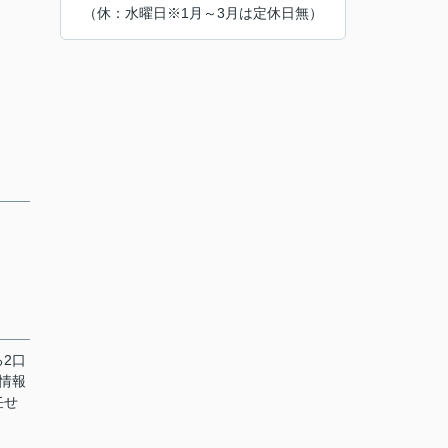
（休：水曜日※1月～3月は定休日無）
2口
情報
任せ