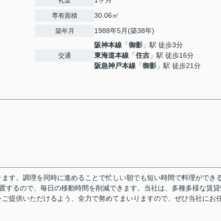
1ヶ月
礼金
30.06㎡
専有面積
1988年5月(築38年)
築年月
阪神本線
「
御影
」駅 徒歩3分
東海道本線
「
住吉
」駅 徒歩16分
交通
阪急神戸本線
「
御影
」駅 徒歩21分
ります。調理を同時に進めることで忙しい朝でも短い時間で料理ができる
位置するので、毎日の移動時間を削減できます。当社は、多種多様な賃貸
をご提供いただけるよう、全力で努めてまいりますので、ぜひ当社にお