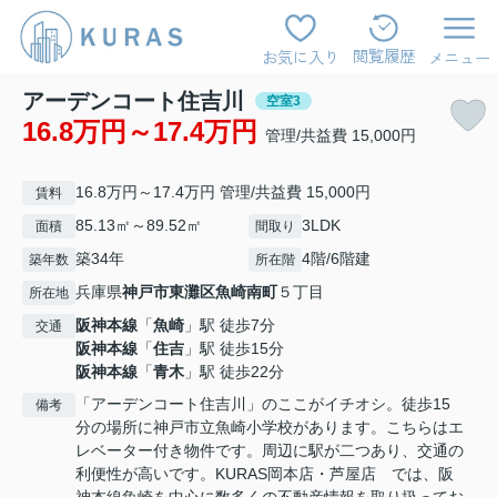
閲覧履歴
お気に入り
メニュー
アーデンコート住吉川
空室3
16.8万円～17.4万円
管理/共益費 15,000円
16.8万円～17.4万円 管理/共益費 15,000円
賃料
85.13㎡～89.52㎡
3LDK
面積
間取り
築34年
4階/6階建
築年数
所在階
兵庫県
神戸市東灘区
魚崎南町
５丁目
所在地
阪神本線
「
魚崎
」駅 徒歩7分
交通
阪神本線
「
住吉
」駅 徒歩15分
阪神本線
「
青木
」駅 徒歩22分
「アーデンコート住吉川」のここがイチオシ。徒歩15
備考
分の場所に神戸市立魚崎小学校があります。こちらはエ
レベーター付き物件です。周辺に駅が二つあり、交通の
利便性が高いです。KURAS岡本店・芦屋店 では、阪
神本線魚崎を中心に数多くの不動産情報を取り扱ってお