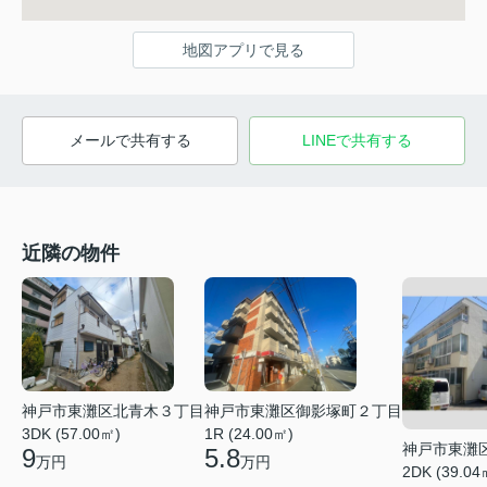
地図アプリで見る
メールで共有する
LINEで共有する
近隣の物件
神戸市東灘区御影塚町２丁目
神戸市東灘区北青木３丁目
1R (24.00㎡)
3DK (57.00㎡)
神戸市東灘
5.8
9
万円
万円
2DK (39.04