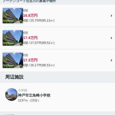
アーデンコート住吉川の募集中物件
4階
16.8万円
4階 / 25.75坪(85.13㎡)
4階
17.4万円
4階 / 27.07坪(89.52㎡)
6階
17.3万円
6階 / 26.17坪(86.53㎡)
周辺施設
小学校
神戸市立魚崎小学校
1137ｍ（15分）