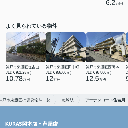
6.2
万円
よく見られている物件
神戸市東灘区住吉山手４丁目
神戸市東灘区田中町３丁目
神戸市東灘区西岡本３丁目
3LDK (81.25㎡)
3LDK (59.00㎡)
3LDK (87.00㎡)
2
10.78
12
12.5
万円
万円
万円
神戸市東灘区の賃貸物件一覧
魚崎駅
アーデンコート住吉川
KURAS岡本店・芦屋店