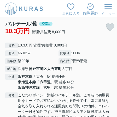
閲覧履歴
お気に入り
メニュー
パルテール灘
空室1
10.3万円
管理/共益費 8,000円
10.3万円 管理/共益費 8,000円
賃料
46.02㎡
1LDK
面積
間取り
築20年
7階/8階建
築年数
所在階
兵庫県
神戸市灘区
大石東町
５丁目
所在地
阪神本線
「
大石
」駅 徒歩4分
交通
東海道本線
「
六甲道
」駅 徒歩14分
阪急神戸本線
「
六甲
」駅 徒歩20分
こだわりポイント満載のパルテール灘。こちらは初期費
備考
用をカードでお支払いいただける物件です。常に新鮮な
空気を取り入れられる通風良好な間取りの物件。エレベ
ーター付き物件です。神戸市灘区エリアと阪神本線大石
付近での賃貸マンション、賃貸アパートをお探しの方は