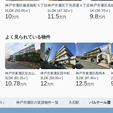
神戸市灘区高
神戸市灘区篠原南町５丁目
神戸市灘区下河原通４丁目
1K (30.70㎡)
2LDK (50.05㎡)
1LDK (47.50㎡)
9.8
10
11.5
万円
万円
万円
よく見られている物件
神戸市東灘区住吉山手４丁目
神戸市東灘区田中町３丁目
神戸市東灘区西岡本３丁目
3LDK (81.25㎡)
3LDK (59.00㎡)
3LDK (87.00㎡)
2
10.78
12
12.5
万円
万円
万円
ス）
神戸市灘区の賃貸物件一覧
大石駅
パルテール灘