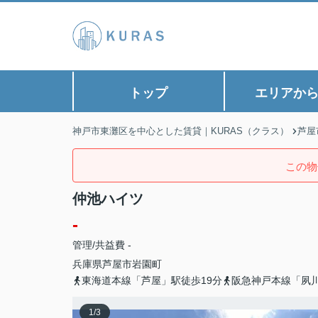
トップ
エリアか
神戸市東灘区を中心とした賃貸｜KURAS（クラス）
芦屋
この物
仲池ハイツ
-
管理/共益費 -
兵庫県
芦屋市
岩園町
東海道本線「芦屋」駅徒歩19分
阪急神戸本線「夙川
1
/
3