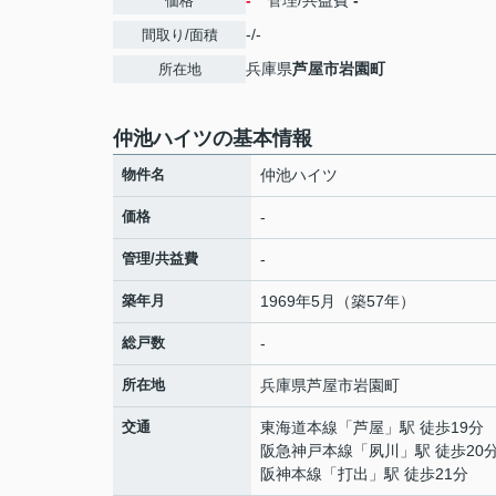
-
管理/共益費
-
価格
-/-
間取り/面積
兵庫県
芦屋市
岩園町
所在地
仲池ハイツの基本情報
物件名
仲池ハイツ
価格
-
管理/共益費
-
築年月
1969年5月（築57年）
総戸数
-
所在地
兵庫県
芦屋市
岩園町
交通
東海道本線
「
芦屋
」駅 徒歩19分
阪急神戸本線
「
夙川
」駅 徒歩20
阪神本線
「
打出
」駅 徒歩21分