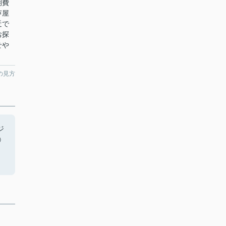
期費
芦屋
近で
お探
せや
の見方
ジ
㈱