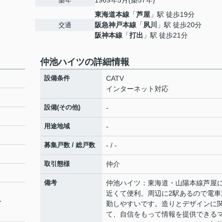
1969年5月(築57年)
築年
東海道本線
「
芦屋
」駅 徒歩19分
阪急神戸本線
「
夙川
」駅 徒歩20分
交通
阪神本線
「
打出
」駅 徒歩21分
仲池ハイツの詳細情報
設備条件
CATV
インターネット対応
設備(その他)
-
用途地域
-
募集戸数 / 総戸数
- / -
取引態様
仲介
備考
仲池ハイツ：東海道・山陽本線芦屋
近くて便利。周辺に2駅あるので電車
分
勤しやすいです。造りとデザインに
て、自信をもって情報を提供できる