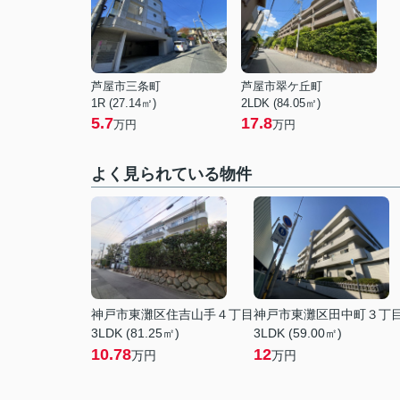
芦屋市三条町
芦屋市翠ケ丘町
1R (27.14㎡)
2LDK (84.05㎡)
5.7
17.8
万円
万円
よく見られている物件
神戸市東灘区住吉山手４丁目
神戸市東灘区田中町３丁
3LDK (81.25㎡)
3LDK (59.00㎡)
10.78
12
万円
万円