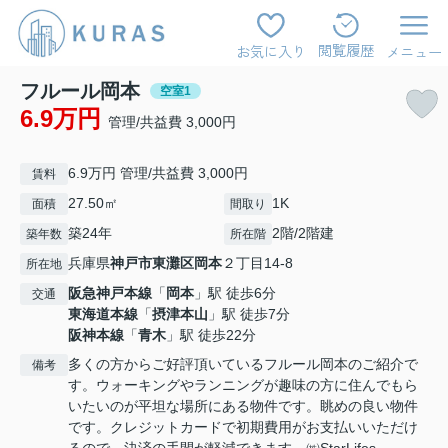
閲覧履歴
お気に入り
メニュー
フルール岡本
空室1
6.9万円
管理/共益費 3,000円
6.9万円 管理/共益費 3,000円
賃料
27.50㎡
1K
面積
間取り
築24年
2階/2階建
築年数
所在階
兵庫県
神戸市東灘区
岡本
２丁目14-8
所在地
阪急神戸本線
「
岡本
」駅 徒歩6分
交通
東海道本線
「
摂津本山
」駅 徒歩7分
阪神本線
「
青木
」駅 徒歩22分
多くの方からご好評頂いているフルール岡本のご紹介で
備考
す。ウォーキングやランニングが趣味の方に住んでもら
いたいのが平坦な場所にある物件です。眺めの良い物件
です。クレジットカードで初期費用がお支払いいただけ
るので、決済の手間が軽減できます。㈱StarLifes