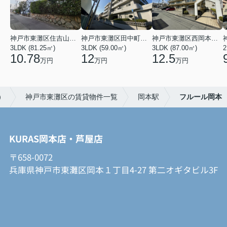
神戸市東灘区住吉山手４丁目
神戸市東灘区田中町３丁目
神戸市東灘区西岡本３丁目
3LDK (81.25㎡)
3LDK (59.00㎡)
3LDK (87.00㎡)
2
10.78
12
12.5
万円
万円
万円
）
神戸市東灘区の賃貸物件一覧
岡本駅
フルール岡本
KURAS岡本店・芦屋店
〒658-0072
兵庫県神戸市東灘区岡本１丁目4-27 第二オギタビル3F