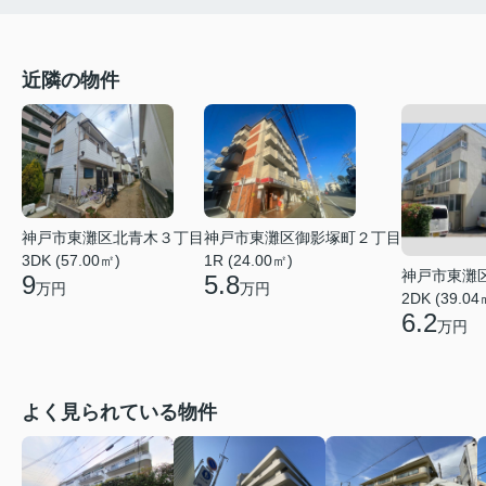
近隣の物件
神戸市東灘区御影塚町２丁目
神戸市東灘区北青木３丁目
1R (24.00㎡)
3DK (57.00㎡)
神戸市東灘
5.8
9
万円
万円
2DK (39.04
6.2
万円
よく見られている物件