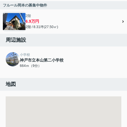
フルール岡本の募集中物件
2階
6.9万円
2階 / 8.31坪(27.50㎡)
周辺施設
小学校
神戸市立本山第二小学校
664ｍ（9分）
地図