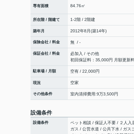
84.76㎡
専有面積
1-2階 / 2階建
所在階 / 階建て
2012年8月(築14年)
築年月
保険会社 / 料金
無 / -
保証会社 / 料金
必加入 / その他
初回保証料：35,000円 月額更新
駐車場 / 月額
空有 / 22,000円
空家
現況
その他条件
室内清掃費用:9万3,500円
設備条件
設備条件
ペット相談 / 保証人不要 / ２人入居
ガス / 公営水道 / 公共下水 / 