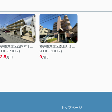
神戸市東灘区西岡本３丁目
神戸市東灘区森北町２丁目
LDK (87.00㎡)
2LDK (51.00㎡)
2.5
9
万円
万円
トップページ