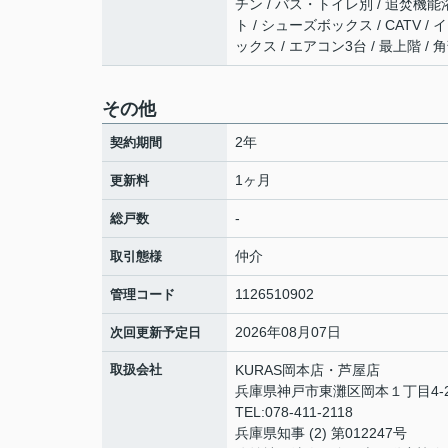
チン / バス・トイレ別 / 追焚機能
ト / シューズボックス / CATV
ックス / エアコン3台 / 最上階 /
その他
2年
契約期間
1ヶ月
更新料
-
総戸数
仲介
取引態様
1126510902
管理コード
2026年08月07日
次回更新予定日
取扱会社
KURAS岡本店・芦屋店
兵庫県神戸市東灘区岡本１丁目4-2
TEL:078-411-2118
兵庫県知事 (2) 第012247号