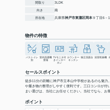
3LDK
間取り
南
向き
兵庫県
神戸市東灘区
岡本
９丁目6－1
所在地
物件の特徴
バストイレ
室内洗濯機
TVモニタ付
カウンター
独立洗面台
浴室乾燥機
別
置場
きインター
キッチン
ホン
セールスポイント
徒歩11分の距離に神戸市立本山中学校があるのも魅力
や履き物の整理がしやすく便利です。三口コンロが付
まい選びは、当社にお任せください。当社でなら、お
ポイント