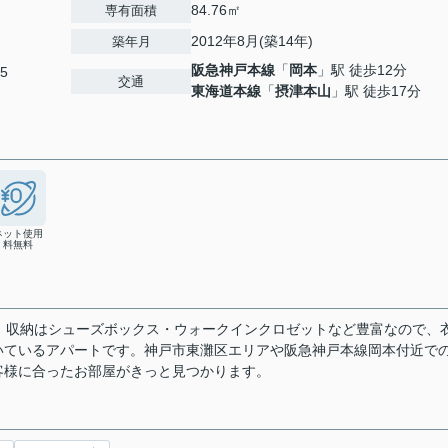
84.76㎡
専有面積
2012年8月(築14年)
築年月
阪急神戸本線
「
岡本
」駅 徒歩12分
5
交通
東海道本線
「
摂津本山
」駅 徒歩17分
ネット使用
料無料
。収納はシューズボックス・ウォークインクロゼットなど豊富なので、
いているアパートです。神戸市東灘区エリアや阪急神戸本線岡本付近で
客様に合ったお部屋がきっと見つかります。