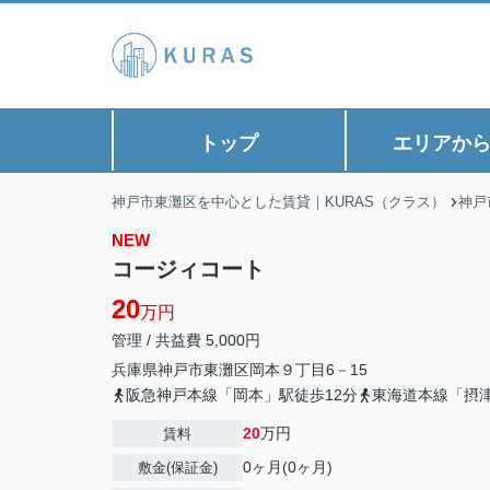
トップ
エリアか
神戸市東灘区を中心とした賃貸｜KURAS（クラス）
神戸
NEW
コージィコート
20
万円
管理 / 共益費 5,000円
兵庫県
神戸市東灘区
岡本
９丁目6－15
阪急神戸本線「岡本」駅徒歩12分
東海道本線「摂津
20
万円
賃料
0ヶ月(0ヶ月)
敷金(保証金)