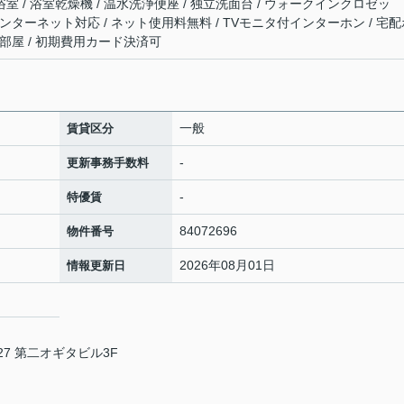
浴室 / 浴室乾燥機 / 温水洗浄便座 / 独立洗面台 / ウォークインクロゼッ
 / インターネット対応 / ネット使用料無料 / TVモニタ付インターホン / 宅
 角部屋 / 初期費用カード決済可
一般
賃貸区分
-
更新事務手数料
-
特優賃
84072696
物件番号
2026年08月01日
情報更新日
7 第二オギタビル3F