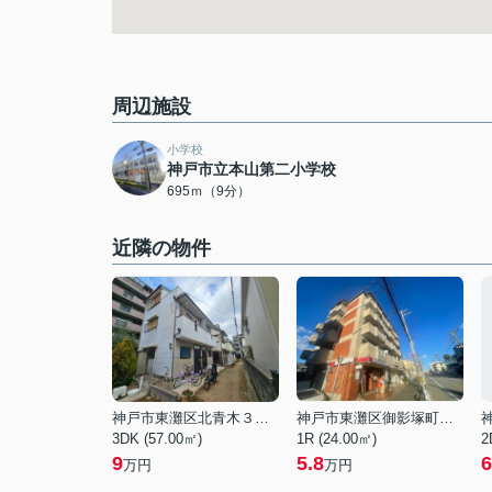
周辺施設
小学校
神戸市立本山第二小学校
695ｍ（9分）
近隣の物件
神戸市東灘区北青木３丁目
神戸市東灘区御影塚町２丁目
3DK (57.00㎡)
1R (24.00㎡)
2
9
5.8
6
万円
万円