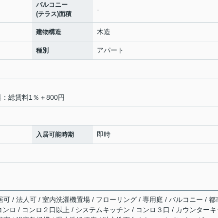
バルコニー
-
(テラス)面積
木造
建物構造
アパート
種別
料：総賃料1％＋800円
即時
入居可能時期
可 / 法人可 / 室内洗濯機置場 / フローリング / 専用庭 / バルコニー / 都
ガスコンロ / コンロ２口以上 / システムキッチン / コンロ３口 / カウンター