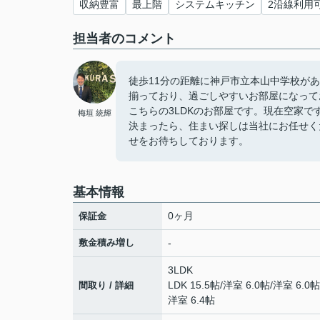
収納豊富
最上階
システムキッチン
2沿線利用
担当者のコメント
徒歩11分の距離に神戸市立本山中学校が
揃っており、過ごしやすいお部屋になって
こちらの3LDKのお部屋です。現在空家
梅垣 統輝
決まったら、住まい探しは当社にお任せく
せをお待ちしております。
基本情報
0ヶ月
保証金
敷金積み増し
-
3LDK
LDK 15.5帖
/
洋室 6.0帖
/
洋室 6.0帖
間取り / 詳細
洋室 6.4帖