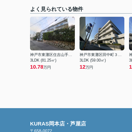
よく見られている物件
神戸市東灘区住吉山手４丁目
神戸市東灘区田中町３丁目
3LDK (81.25㎡)
3LDK (59.00㎡)
3
10.78
12
1
万円
万円
KURAS岡本店・芦屋店
〒658-0072