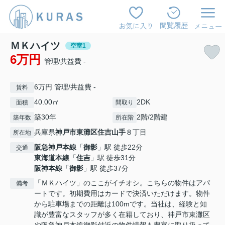
閲覧履歴
お気に入り
メニュー
ＭＫハイツ
空室1
6万円
管理/共益費 -
6万円 管理/共益費 -
賃料
40.00㎡
2DK
面積
間取り
築30年
2階/2階建
築年数
所在階
兵庫県
神戸市東灘区
住吉山手
８丁目
所在地
阪急神戸本線
「
御影
」駅 徒歩22分
交通
東海道本線
「
住吉
」駅 徒歩31分
阪神本線
「
御影
」駅 徒歩37分
「ＭＫハイツ」のここがイチオシ。こちらの物件はアパ
備考
ートです。初期費用はカードで決済いただけます。物件
から駐車場までの距離は100mです。当社は、経験と知
識が豊富なスタッフが多く在籍しており、神戸市東灘区
や阪急神戸本線御影付近の物件情報も豊富に取り扱って