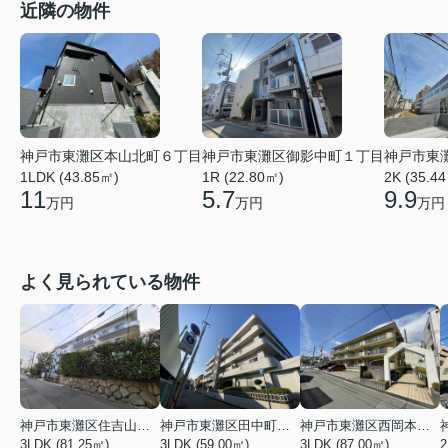
近隣の物件
神戸市東灘区御影中町１丁目
神戸市東
神戸市東灘区本山北町６丁目
1R (22.80㎡)
2K (35.4
1LDK (43.85㎡)
5.7
9.9
11
万円
万円
万円
よく見られている物件
神戸市東灘区住吉山手４丁目
神戸市東灘区田中町３丁目
神戸市東灘区西岡本３丁目
3LDK (81.25㎡)
3LDK (59.00㎡)
3LDK (87.00㎡)
2