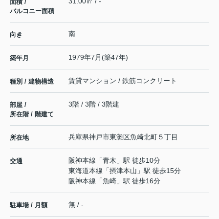
31.00㎡ / -
面積 /
バルコニー面積
南
向き
1979年7月(築47年)
築年月
賃貸マンション / 鉄筋コンクリート
種別 / 建物構造
3階 / 3階 / 3階建
部屋 /
所在階 / 階建て
兵庫県
神戸市東灘区
魚崎北町
５丁目
所在地
阪神本線
「
青木
」駅 徒歩10分
交通
東海道本線
「
摂津本山
」駅 徒歩15分
阪神本線
「
魚崎
」駅 徒歩16分
無 / -
駐車場 / 月額