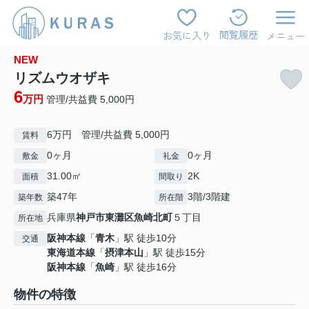
閲覧履歴
お気に入り
メニュー
NEW
リズムウオザキ
6
万円
管理/共益費 5,000円
6万円 管理/共益費 5,000円
賃料
0ヶ月
0ヶ月
敷金
礼金
31.00㎡
2K
面積
間取り
築47年
3階/3階建
築年数
所在階
兵庫県
神戸市東灘区
魚崎北町
５丁目
所在地
阪神本線
「
青木
」駅 徒歩10分
交通
東海道本線
「
摂津本山
」駅 徒歩15分
阪神本線
「
魚崎
」駅 徒歩16分
物件の特徴