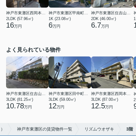
神戸市東灘区甲南町４丁目
神戸市東灘区西岡本４丁目
神戸市東灘区住吉山手５丁目
1K (23.08㎡)
2LDK (57.96㎡)
2DK (46.00㎡)
1
6
16
6.7
万円
万円
万円
よく見られている物件
神戸市東灘区住吉山手４丁目
神戸市東灘区田中町３丁目
神戸市東灘区西岡本３丁目
3LDK (81.25㎡)
3LDK (59.00㎡)
3LDK (87.00㎡)
2
10.78
12
12.5
万円
万円
万円
ス）
神戸市東灘区の賃貸物件一覧
リズムウオザキ
3階