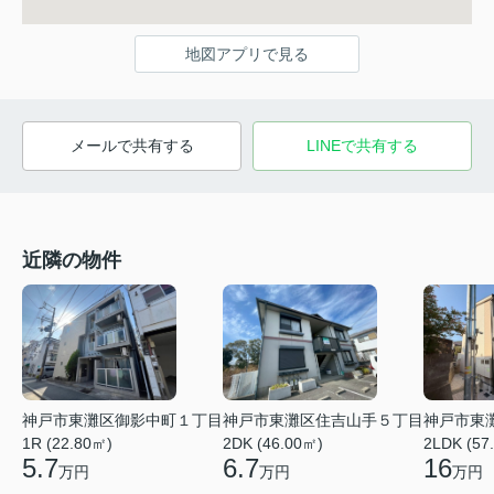
地図アプリで見る
メールで共有する
LINEで共有する
近隣の物件
神戸市東灘区御影中町１丁目
神戸市東灘区住吉山手５丁目
神戸市東
1R (22.80㎡)
2DK (46.00㎡)
2LDK (57
5.7
6.7
16
万円
万円
万円