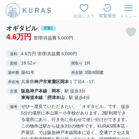
閲覧履歴
お気に入り
メニュー
オギタビル
空室1
4.6万円
管理/共益費 5,000円
4.6万円 管理/共益費 5,000円
賃料
18.52㎡
1R
面積
間取り
築41年
3階/4階建
築年数
所在階
兵庫県
神戸市東灘区
岡本
１丁目4－17
所在地
阪急神戸本線
「
岡本
」駅 徒歩3分
交通
東海道本線
「
摂津本山
」駅 徒歩4分
ぜひ一度見ていただきたい、「オギタビル」です。徒歩
備考
5分の場所に本山第一小学校があります。2駅利用でき
る場所にあり、行き先に合わせて使い分けができます。
この物件は駅から徒歩3分の物件です。KURAS岡本店・
芦屋店 では阪急神戸本線岡本に近く、交通アクセス良
好な不動産情報を取り扱っております。詳細情報などが