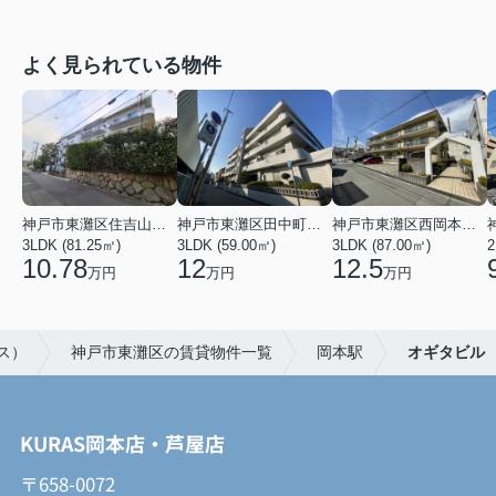
よく見られている物件
神戸市東灘区住吉山手４丁目
神戸市東灘区田中町３丁目
神戸市東灘区西岡本３丁目
3LDK (81.25㎡)
3LDK (59.00㎡)
3LDK (87.00㎡)
2
10.78
12
12.5
万円
万円
万円
ス）
神戸市東灘区の賃貸物件一覧
岡本駅
オギタビル
KURAS岡本店・芦屋店
〒658-0072