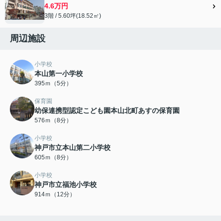
4.6万円
3階 / 5.60坪(18.52㎡)
周辺施設
小学校
本山第一小学校
395ｍ（5分）
保育園
幼保連携型認定こども園本山北町あすの保育園
576ｍ（8分）
小学校
神戸市立本山第二小学校
605ｍ（8分）
小学校
神戸市立福池小学校
914ｍ（12分）