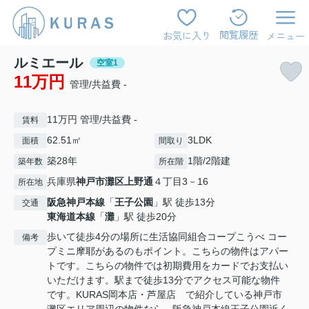
閲覧履歴
お気に入り
メニュー
ルミエール
空室1
11万円
管理/共益費 -
11万円 管理/共益費 -
賃料
62.51㎡
3LDK
面積
間取り
築28年
1階/2階建
築年数
所在階
兵庫県
神戸市灘区
上野通
４丁目3－16
所在地
阪急神戸本線
「
王子公園
」駅 徒歩13分
交通
東海道本線
「
灘
」駅 徒歩20分
歩いて徒歩4分の場所に生活協同組合コープこうべ コー
備考
プミニ摩耶があるのもポイント。こちらの物件はアパー
トです。こちらの物件では初期費用をカードでお支払い
いただけます。駅まで徒歩13分でアクセス可能な物件
です。KURAS岡本店・芦屋店 で紹介している神戸市
灘区エリア周辺の物件なら、阪急神戸本線王子公園近く