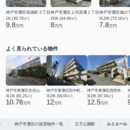
神戸市灘区高徳町３丁目
神戸市灘区上河原通１丁目
神戸市灘区城の
1K (30.70㎡)
2DK (44.00㎡)
3LDK (73.10㎡)
9.8
8
7.8
万円
万円
万円
よく見られている物件
神戸市東灘区住吉山手４丁目
神戸市東灘区田中町３丁目
神戸市東灘区西岡本３丁目
3LDK (81.25㎡)
3LDK (59.00㎡)
3LDK (87.00㎡)
2
10.78
12
12.5
万円
万円
万円
）
神戸市灘区の賃貸物件一覧
王子公園駅
ルミエール