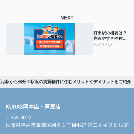
NEXT
打出駅の概要は？
住みやすさや住環
境・家賃相場をご
2024.10.15
紹介
近は駅から何分？駅近の賃貸物件に住むメリットやデメリットをご紹介
KURAS岡本店・芦屋店
〒658-0072
兵庫県神戸市東灘区岡本１丁目4-27 第二オギタビル3F