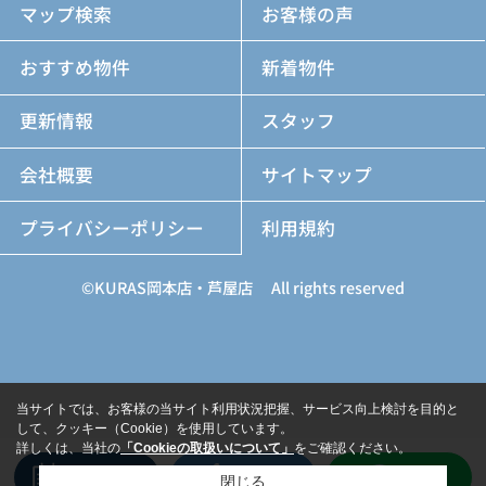
マップ検索
お客様の声
おすすめ物件
新着物件
更新情報
スタッフ
会社概要
サイトマップ
プライバシーポリシー
利用規約
©KURAS岡本店・芦屋店 All rights reserved
当サイトでは、お客様の当サイト利用状況把握、サービス向上検討を目的と
して、クッキー（Cookie）を使用しています。
詳しくは、当社の
「Cookieの取扱いについて」
をご確認ください。
来店予約
電話
LINE
閉じる