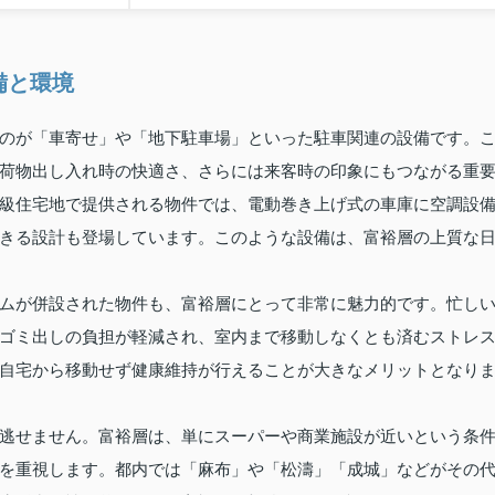
備と環境
のが「車寄せ」や「地下駐車場」といった駐車関連の設備です。
荷物出し入れ時の快適さ、さらには来客時の印象にもつながる重
級住宅地で提供される物件では、電動巻き上げ式の車庫に空調設
きる設計も登場しています。このような設備は、富裕層の上質な
ムが併設された物件も、富裕層にとって非常に魅力的です。忙し
ゴミ出しの負担が軽減され、室内まで移動しなくとも済むストレ
自宅から移動せず健康維持が行えることが大きなメリットとなり
逃せません。富裕層は、単にスーパーや商業施設が近いという条
を重視します。都内では「麻布」や「松濤」「成城」などがその