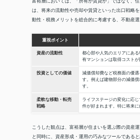
富裕層においては、「所有か賃貸か」ではなく、住
は、将来の流動性や売却や賃貸といった出口戦略を
動性・税務メリットを総合的に考慮する、不動産選
重視ポイント
資産の流動性
都心部や人気のエリアにある
有マンションは取得コストが
投資としての価値
減価償却費など税務面の優遇
す。例えば建物部分の減価償
す。
柔軟な移動・転売
ライフステージの変化に応じ
戦略
件が好まれます。特に将来に
こうした観点は、富裕層が住まいを選ぶ際の資産運
と同時に、資産形成・運用の巧みなツールであると