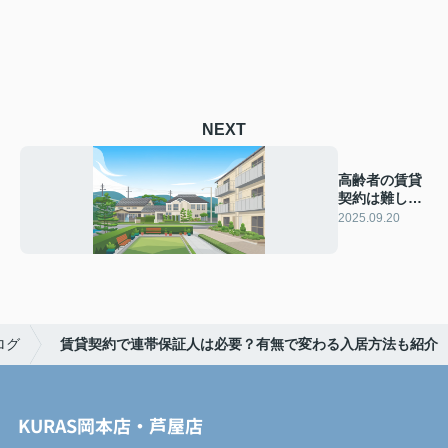
NEXT
高齢者の賃貸
契約は難し
い？引越時の
2025.09.20
注意点や対策
も紹介
ログ
賃貸契約で連帯保証人は必要？有無で変わる入居方法も紹介
KURAS岡本店・芦屋店