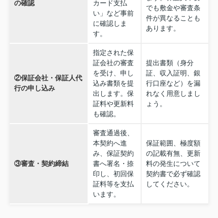
の確認
カード支払
でも敷金や審査条
い」など事前
件が異なることも
に確認しま
あります。
す。
指定された保
証会社の審査
提出書類（身分
を受け、申し
証、収入証明、銀
②保証会社・保証人代
込み書類を提
行口座など）を漏
行の申し込み
出します。保
れなく用意しまし
証料や更新料
ょう。
も確認。
審査通過後、
本契約へ進
保証範囲、極度額
み、保証契約
の記載有無、更新
③審査・契約締結
書へ署名・捺
料の発生について
印し、初回保
契約書で必ず確認
証料等を支払
してください。
います。