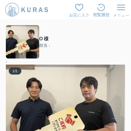
閲覧履歴
お気に入り
メニュー
O 様
担当：
-
1
/
1