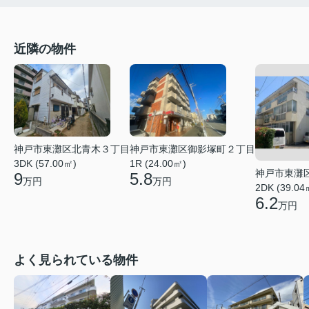
近隣の物件
神戸市東灘区御影塚町２丁目
神戸市東灘区北青木３丁目
1R (24.00㎡)
3DK (57.00㎡)
神戸市東灘
5.8
9
万円
万円
2DK (39.04
6.2
万円
よく見られている物件