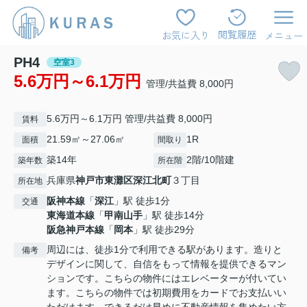
閲覧履歴
お気に入り
メニュー
PH4
空室3
5.6万円～6.1万円
管理/共益費 8,000円
5.6万円～6.1万円 管理/共益費 8,000円
賃料
21.59㎡～27.06㎡
1R
面積
間取り
築14年
2階/10階建
築年数
所在階
兵庫県
神戸市東灘区
深江北町
３丁目
所在地
阪神本線
「
深江
」駅 徒歩1分
交通
東海道本線
「
甲南山手
」駅 徒歩14分
阪急神戸本線
「
岡本
」駅 徒歩29分
周辺には、徒歩1分で利用できる駅があります。造りと
備考
デザインに関して、自信をもって情報を提供できるマン
ションです。こちらの物件にはエレベーターが付いてい
ます。こちらの物件では初期費用をカードでお支払いい
ただけます。できるだけ早めに不動産情報を集めたい方