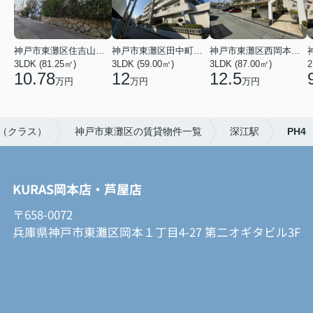
神戸市東灘区住吉山手４丁目
神戸市東灘区田中町３丁目
神戸市東灘区西岡本３丁目
3LDK (81.25㎡)
3LDK (59.00㎡)
3LDK (87.00㎡)
2
10.78
12
12.5
万円
万円
万円
S（クラス）
神戸市東灘区の賃貸物件一覧
深江駅
PH4
KURAS岡本店・芦屋店
〒658-0072
兵庫県神戸市東灘区岡本１丁目4-27 第二オギタビル3F