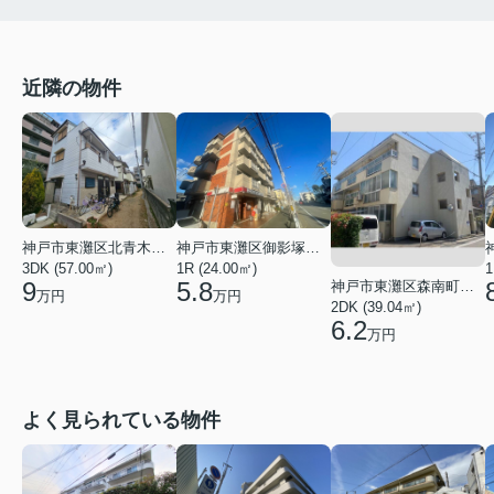
近隣の物件
神戸市東灘区御影塚町２丁目
神戸市東灘区北青木３丁目
1R (24.00㎡)
3DK (57.00㎡)
1
5.8
9
神戸市東灘区森南町２丁目
万円
万円
2DK (39.04㎡)
6.2
万円
よく見られている物件