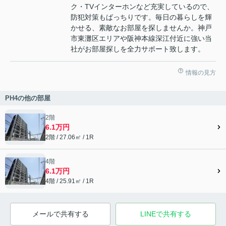
ク・TVインターホンなど充実しているので、
防犯対策もばっちりです。毎日の暮らしを輝
かせる、素敵なお部屋を探しませんか。神戸
市東灘区エリアや阪神本線深江付近に強い当
社がお部屋探しを全力サポート致します。
情報の見方
PH4の他の部屋
2階
6.1万円
2階 / 27.06㎡ / 1R
4階
6.1万円
4階 / 25.91㎡ / 1R
メールで共有する
LINEで共有する