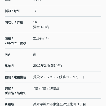
- / -
償却 / 敷引
1K
間取り / 詳細
洋室 4.3帖
21.59㎡ / -
面積 /
バルコニー面積
南
向き
2012年2月(築14年)
築年月
賃貸マンション / 鉄筋コンクリート
種別 / 建物構造
7階 / 7階 / 10階建
部屋 /
所在階 / 階建て
兵庫県
神戸市東灘区
深江北町
３丁目
所在地