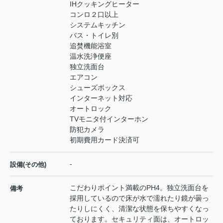
IHクッキングヒーター
コンロ２口以上
システムキッチン
バス・トイレ別
追焚機能浴室
温水洗浄便座
独立洗面台
エアコン
シューズボックス
インターネット対応
オートロック
TVモニタ付インターホン
防犯カメラ
初期費用カード決済可
-
設備(その他)
こだわりポイント満載のPH4。独立洗面台を
備考
採用しているので床が水で濡れたり鏡が曇っ
たりしにくく、清潔な状態を保ちやすくなっ
ております。セキュリティ面は、オートロッ