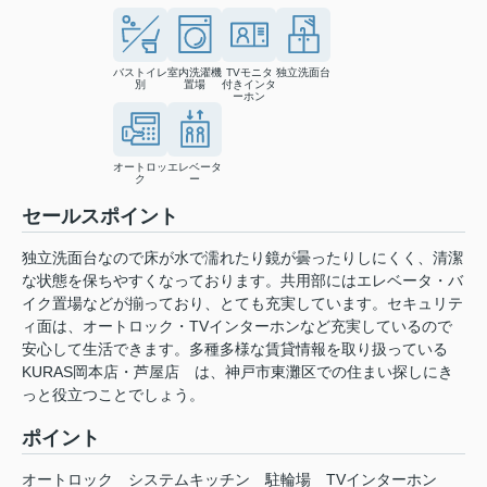
バストイレ
室内洗濯機
TVモニタ
独立洗面台
別
置場
付きインタ
ーホン
オートロッ
エレベータ
ク
ー
セールスポイント
独立洗面台なので床が水で濡れたり鏡が曇ったりしにくく、清潔
な状態を保ちやすくなっております。共用部にはエレベータ・バ
イク置場などが揃っており、とても充実しています。セキュリテ
ィ面は、オートロック・TVインターホンなど充実しているので
安心して生活できます。多種多様な賃貸情報を取り扱っている
KURAS岡本店・芦屋店 は、神戸市東灘区での住まい探しにき
っと役立つことでしょう。
ポイント
オートロック
システムキッチン
駐輪場
TVインターホン