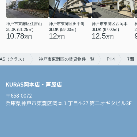
神戸市東灘区住吉山手４丁目
神戸市東灘区田中町３丁目
神戸市東灘区西岡本３丁目
3LDK (81.25㎡)
3LDK (59.00㎡)
3LDK (87.00㎡)
2
10.78
12
12.5
万円
万円
万円
AS（クラス）
神戸市東灘区の賃貸物件一覧
PH4
7階
KURAS岡本店・芦屋店
〒658-0072
兵庫県神戸市東灘区岡本１丁目4-27 第二オギタビル3F