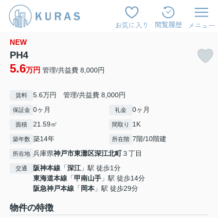
閲覧履歴
お気に入り
メニュー
NEW
PH4
5.6
万円
管理/共益費 8,000円
5.6万円 管理/共益費 8,000円
賃料
0ヶ月
0ヶ月
保証金
礼金
21.59㎡
1K
面積
間取り
築14年
7階/10階建
築年数
所在階
兵庫県
神戸市東灘区
深江北町
３丁目
所在地
阪神本線
「
深江
」駅 徒歩1分
交通
東海道本線
「
甲南山手
」駅 徒歩14分
阪急神戸本線
「
岡本
」駅 徒歩29分
物件の特徴