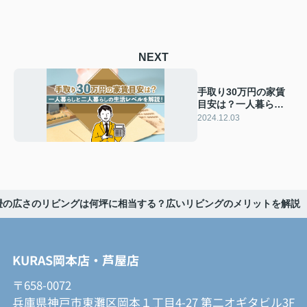
NEXT
手取り30万円の家賃
目安は？一人暮らし
と二人暮らしの生活
2024.12.03
レベルを解説！
0畳の広さのリビングは何坪に相当する？広いリビングのメリットを解説
KURAS岡本店・芦屋店
〒658-0072
兵庫県神戸市東灘区岡本１丁目4-27 第二オギタビル3F