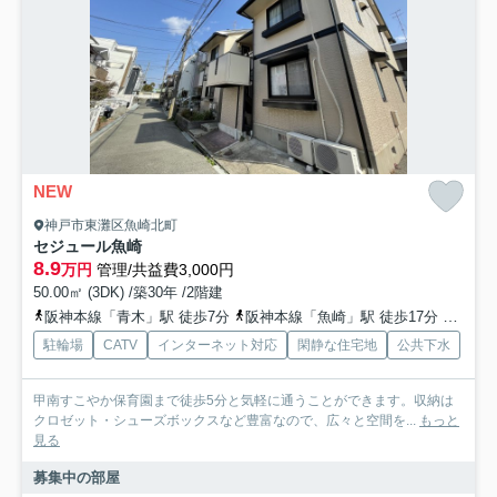
NEW
神戸市東灘区魚崎北町
セジュール魚崎
8.9
万円
管理/共益費3,000円
50.00㎡ (3DK) /築30年 /2階建
阪神本線「青木」駅 徒歩7分
阪神本線「魚崎」駅 徒歩17分
東海道
駐輪場
CATV
インターネット対応
閑静な住宅地
公共下水
甲南すこやか保育園まで徒歩5分と気軽に通うことができます。収納は
クロゼット・シューズボックスなど豊富なので、広々と空間を...
もっと
見る
募集中の部屋