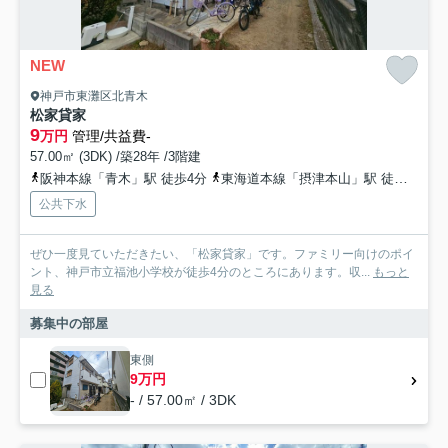
NEW
神戸市東灘区北青木
松家貸家
9
万円
管理/共益費-
57.00㎡ (3DK) /築28年 /3階建
阪神本線「青木」駅 徒歩4分
東海道本線「摂津本山」駅 徒歩14分
公共下水
ぜひ一度見ていただきたい、「松家貸家」です。ファミリー向けのポイ
ント、神戸市立福池小学校が徒歩4分のところにあります。収...
もっと
見る
募集中の部屋
東側
9万円
- / 57.00㎡ / 3DK