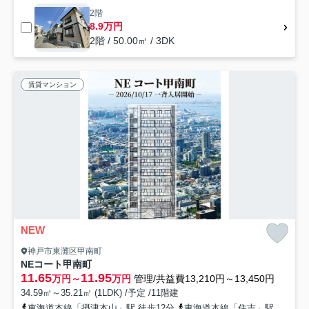
2階
8.9万円
2階 / 50.00㎡ / 3DK
賃貸マンション
NEW
神戸市東灘区甲南町
NEコート甲南町
11.65
11.95
万円～
万円
管理/共益費13,210円～13,450円
34.59㎡～35.21㎡ (1LDK) /予定 /11階建
東海道本線「摂津本山」駅 徒歩12分
東海道本線「住吉」駅 徒歩13分