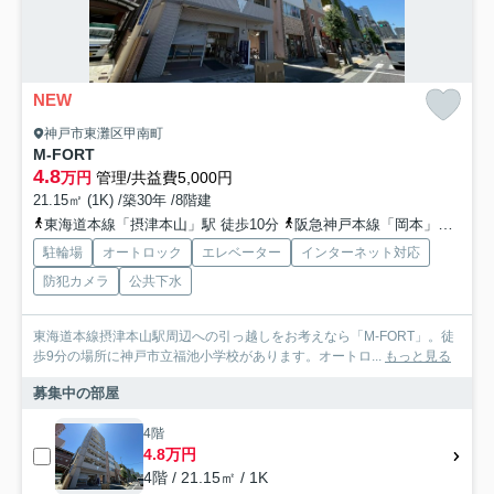
NEW
神戸市東灘区甲南町
M-FORT
4.8
万円
管理/共益費5,000円
21.15㎡ (1K) /築30年 /8階建
東海道本線「摂津本山」駅 徒歩10分
阪急神戸本線「岡本」駅 徒歩15分
駐輪場
オートロック
エレベーター
インターネット対応
防犯カメラ
公共下水
東海道本線摂津本山駅周辺への引っ越しをお考えなら「M-FORT」。徒
歩9分の場所に神戸市立福池小学校があります。オートロ...
もっと見る
募集中の部屋
4階
4.8万円
4階 / 21.15㎡ / 1K