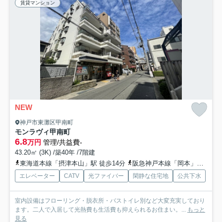
賃貸マンション
NEW
神戸市東灘区甲南町
モンラヴィ甲南町
6.8
万円
管理/共益費-
43.20㎡ (3K) /築40年 /7階建
東海道本線「摂津本山」駅 徒歩14分
阪急神戸本線「岡本」駅 徒歩17分
エレベーター
CATV
光ファイバー
閑静な住宅地
公共下水
室内設備はフローリング・脱衣所・バストイレ別など大変充実しており
ます。二人で入居して光熱費も生活費も抑えられるお住まい。...
もっと
見る