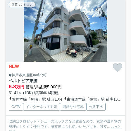
賃貸マンション
NEW
神戸市東灘区魚崎北町
ベルトピア東灘
6.8
万円
管理/共益費5,000円
31.41㎡ (1DK) /築36年 /4階建
阪神本線「魚崎」駅 徒歩10分
東海道本線「住吉」駅 徒歩13分
阪
CATV
インターネット対応
閑静な住宅地
公共下水
収納はクロゼット・シューズボックスなど豊富なので、衣類や履き物の
整理がしやすく便利です。身支度にもお使いいただける、独立...
もっと