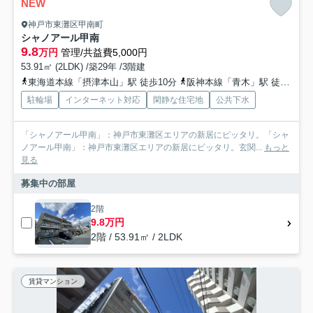
NEW
神戸市東灘区甲南町
シャノアール甲南
9.8
万円
管理/共益費5,000円
53.91㎡ (2LDK) /築29年 /3階建
東海道本線「摂津本山」駅 徒歩10分
阪神本線「青木」駅 徒歩12分
駐輪場
インターネット対応
閑静な住宅地
公共下水
「シャノアール甲南」：神戸市東灘区エリアの新居にピッタリ。「シャ
ノアール甲南」：神戸市東灘区エリアの新居にピッタリ。玄関...
もっと
見る
募集中の部屋
2階
9.8万円
2階 / 53.91㎡ / 2LDK
賃貸マンション