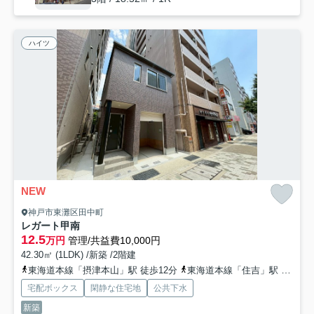
ハイツ
NEW
神戸市東灘区田中町
レガート甲南
12.5
万円
管理/共益費10,000円
42.30㎡ (1LDK) /新築 /2階建
東海道本線「摂津本山」駅 徒歩12分
東海道本線「住吉」駅 徒歩13分
宅配ボックス
閑静な住宅地
公共下水
新築