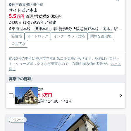
神戸市東灘区田中町
サイトピア本山
5.5
万円
管理/共益費2,000円
24.80㎡ (1R) /築29年 /4階建
東海道本線「摂津本山」駅 徒歩5分
阪急神戸本線「岡本」駅 徒歩11分
駐輪場
オートロック
インターネット対応
閑静な住宅地
公共下水
徒歩6分の場所に神戸市立本山第二小学校があります。収納はクロゼッ
ト・シューズボックスなど豊富なので、衣類や履き物の整理が...
もっと
見る
募集中の部屋
2階
5.5万円
2階 / 24.80㎡ / 1R
アパート