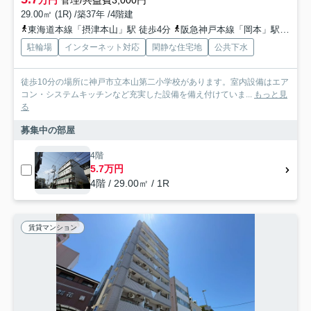
万円
管理/共益費3,000円
29.00㎡ (1R) /築37年 /4階建
東海道本線「摂津本山」駅 徒歩4分
阪急神戸本線「岡本」駅 徒歩10分
駐輪場
インターネット対応
閑静な住宅地
公共下水
徒歩10分の場所に神戸市立本山第二小学校があります。室内設備はエア
コン・システムキッチンなど充実した設備を備え付けていま...
もっと見
る
募集中の部屋
4階
5.7万円
4階 / 29.00㎡ / 1R
賃貸マンション