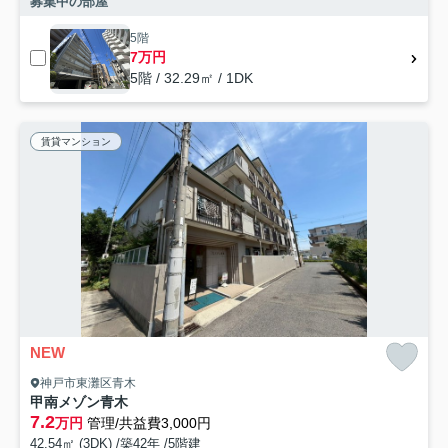
募集中の部屋
5階
7万円
5階 / 32.29㎡ / 1DK
賃貸マンション
NEW
神戸市東灘区青木
甲南メゾン青木
7.2
万円
管理/共益費3,000円
42.54㎡ (3DK) /築42年 /5階建