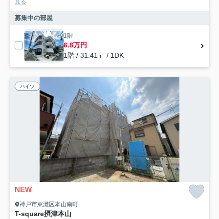
見る
募集中の部屋
1階
6.8万円
1階 / 31.41㎡ / 1DK
ハイツ
NEW
神戸市東灘区本山南町
T-square摂津本山