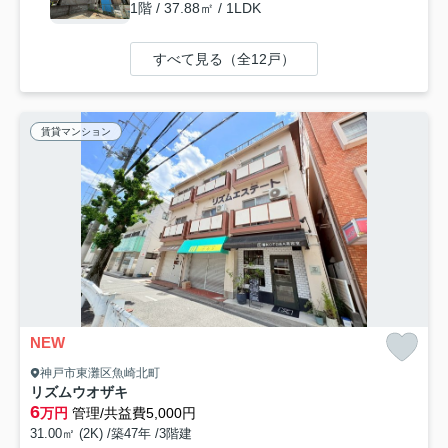
1階 / 37.88㎡ / 1LDK
すべて見る（全12戸）
賃貸マンション
NEW
神戸市東灘区魚崎北町
リズムウオザキ
6
万円
管理/共益費5,000円
31.00㎡ (2K) /築47年 /3階建