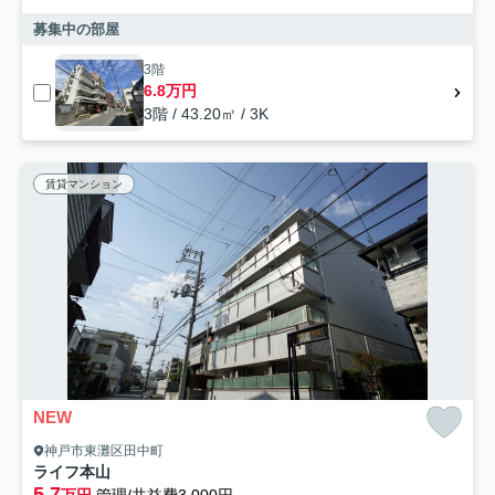
募集中の部屋
3階
6.8万円
3階 / 43.20㎡ / 3K
賃貸マンション
NEW
神戸市東灘区田中町
ライフ本山
5.7