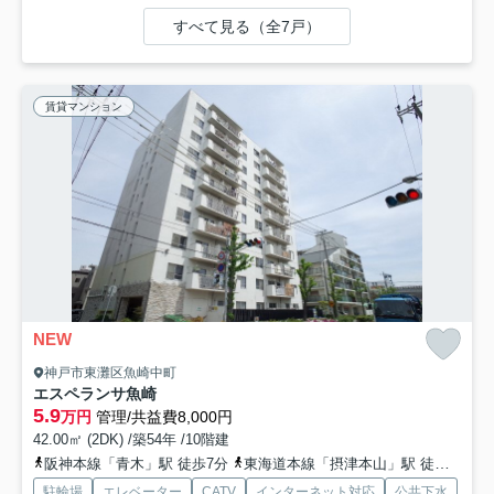
すべて見る（全7戸）
賃貸マンション
NEW
神戸市東灘区魚崎中町
エスペランサ魚崎
5.9
万円
管理/共益費8,000円
42.00㎡ (2DK) /築54年 /10階建
阪神本線「青木」駅 徒歩7分
東海道本線「摂津本山」駅 徒歩20分
駐輪場
エレベーター
CATV
インターネット対応
公共下水