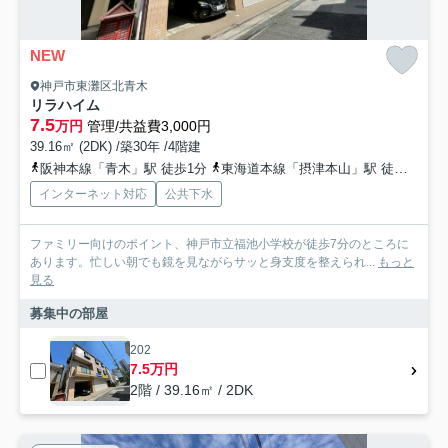
NEW
神戸市東灘区北青木
リラハイム
7.5
万円
管理/共益費3,000円
39.16㎡ (2DK) /築30年 /4階建
阪神本線「青木」駅 徒歩1分
東海道本線「摂津本山」駅 徒歩13分
インターネット対応
公共下水
ファミリー向けのポイント、神戸市立福池小学校が徒歩7分のところに
あります。忙しい朝でも鏡を見ながらサッと身支度を整えられ...
もっと
見る
募集中の部屋
202
7.5万円
2階 / 39.16㎡ / 2DK