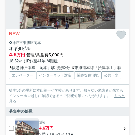
NEW
神戸市東灘区岡本
オギタビル
4.6
万円
管理/共益費5,000円
18.52㎡ (1R) /築41年 /4階建
阪急神戸本線「岡本」駅 徒歩3分
東海道本線「摂津本山」駅 徒歩4分
エレベーター
インターネット対応
閑静な住宅地
公共下水
徒歩5分の場所に本山第一小学校があります。知らない来訪者が来ても
インターホン越しに確認できるので防犯対策につながります。...
もっと
見る
募集中の部屋
3階
4.6万円
3階 / 18.52㎡ / 1R