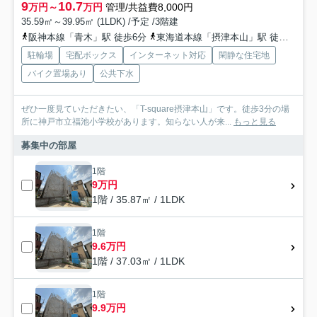
9
10.7
万円～
万円
管理/共益費8,000円
35.59㎡～39.95㎡ (1LDK) /予定 /3階建
阪神本線「青木」駅 徒歩6分
東海道本線「摂津本山」駅 徒歩13分
駐輪場
宅配ボックス
インターネット対応
閑静な住宅地
バイク置場あり
公共下水
ぜひ一度見ていただきたい、「T-square摂津本山」です。徒歩3分の場
所に神戸市立福池小学校があります。知らない人が来...
もっと見る
募集中の部屋
1階
9万円
1階 / 35.87㎡ / 1LDK
1階
9.6万円
1階 / 37.03㎡ / 1LDK
1階
9.9万円