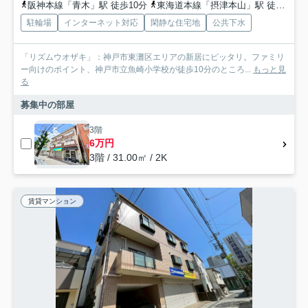
阪神本線「青木」駅 徒歩10分
東海道本線「摂津本山」駅 徒歩15分
駐輪場
インターネット対応
閑静な住宅地
公共下水
「リズムウオザキ」：神戸市東灘区エリアの新居にピッタリ。ファミリ
ー向けのポイント、神戸市立魚崎小学校が徒歩10分のところ...
もっと見
る
募集中の部屋
3階
6万円
3階 / 31.00㎡ / 2K
賃貸マンション