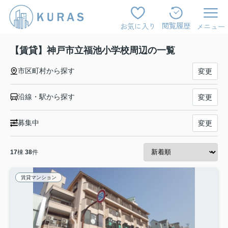
閲覧履歴
お気に入り
メニュー
【賃貸】神戸市立福池小学校周辺の一覧
市区町村から探す
変更
沿線・駅から探す
変更
募集中
変更
17
棟
38
件
賃貸マンション