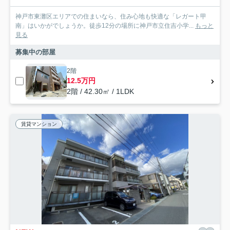
神戸市東灘区エリアでの住まいなら、住み心地も快適な「レガート甲
南」はいかがでしょうか。徒歩12分の場所に神戸市立住吉小学...
もっと
見る
募集中の部屋
2階
12.5万円
2階 / 42.30㎡ / 1LDK
賃貸マンション