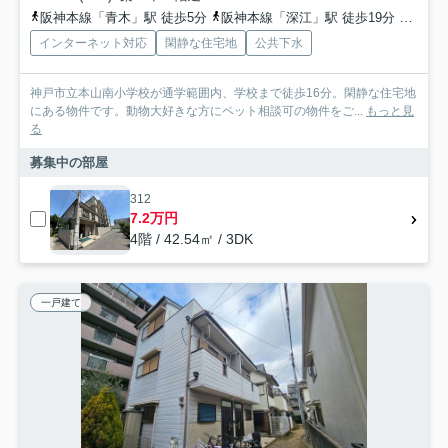
阪神本線「青木」駅 徒歩5分
阪神本線「深江」駅 徒歩19分
阪神本
インターネット対応
閑静な住宅地
公共下水
神戸市立本山南小学校が通学範囲内、学校まで徒歩16分。閑静な住宅地
にある物件です。動物大好きな方にペット相談可の物件をご...
もっと見
る
募集中の部屋
312
7.2万円
4階 / 42.54㎡ / 3DK
一戸建て