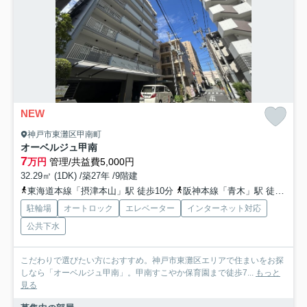
NEW
神戸市東灘区甲南町
オーベルジュ甲南
7
万円
管理/共益費5,000円
32.29㎡ (1DK) /築27年 /9階建
東海道本線「摂津本山」駅 徒歩10分
阪神本線「青木」駅 徒歩14分
駐輪場
オートロック
エレベーター
インターネット対応
公共下水
こだわりで選びたい方におすすめ。神戸市東灘区エリアで住まいをお探
しなら「オーベルジュ甲南」。甲南すこやか保育園まで徒歩7...
もっと
見る