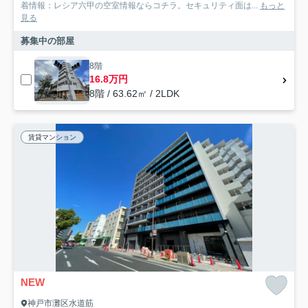
着情報：レシア六甲の空室情報ならコチラ。セキュリティ面は...
もっと
見る
募集中の部屋
8階
16.8万円
8階 / 63.62㎡ / 2LDK
賃貸マンション
NEW
神戸市灘区水道筋