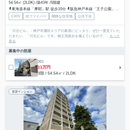
54.54㎡ (2LDK) /築43年 /5階建
東海道本線「摩耶」駅 徒歩10分
阪急神戸本線「王子公園」駅 徒歩11分
CATV
光ファイバー
閑静な住宅地
公共下水
「川元ビル」：神戸市灘区エリアの新居にピッタリ。ぜひ一度見ていた
だきたい、「川元ビル」です。独立洗面台を備えているので、...
もっと
見る
募集中の部屋
301
11万円
3階 / 54.54㎡ / 2LDK
賃貸マンション