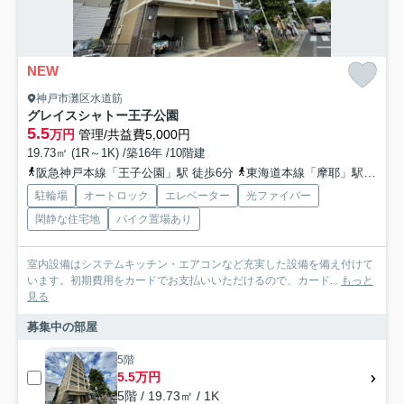
NEW
神戸市灘区水道筋
グレイスシャトー王子公園
5.5
万円
管理/共益費5,000円
19.73㎡ (1R～1K) /築16年 /10階建
阪急神戸本線「王子公園」駅 徒歩6分
東海道本線「摩耶」駅 徒歩6分
駐輪場
オートロック
エレベーター
光ファイバー
閑静な住宅地
バイク置場あり
室内設備はシステムキッチン・エアコンなど充実した設備を備え付けて
います。初期費用をカードでお支払いいただけるので、カード...
もっと
見る
募集中の部屋
5階
5.5万円
5階 / 19.73㎡ / 1K