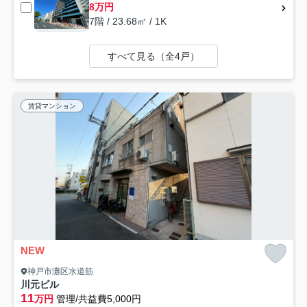
8万円
7階 / 23.68㎡ / 1K
すべて見る（全4戸）
賃貸マンション
NEW
神戸市灘区水道筋
川元ビル
11
万円
管理/共益費5,000円