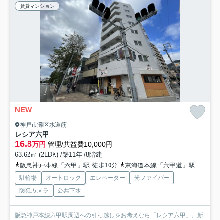
賃貸マンション
NEW
神戸市灘区水道筋
レシア六甲
16.8
万円
管理/共益費10,000円
63.62㎡ (2LDK) /築11年 /8階建
阪急神戸本線「六甲」駅 徒歩10分
東海道本線「六甲道」駅 徒歩12分
駐輪場
オートロック
エレベーター
光ファイバー
防犯カメラ
公共下水
阪急神戸本線六甲駅周辺への引っ越しをお考えなら「レシア六甲」。新