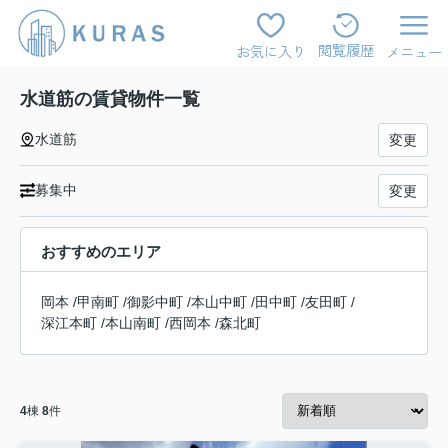
閲覧履歴
お気に入り
メニュー
水道筋の賃貸物件一覧
水道筋
変更
募集中
変更
おすすめのエリア
岡本
/
甲南町
/
御影中町
/
本山中町
/
田中町
/
友田町
/
深江本町
/
本山南町
/
西岡本
/
森北町
4
棟
8
件