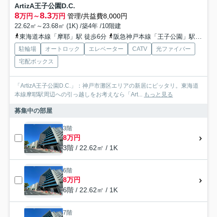
ArtizA王子公園D.C.
8
8.3
万円～
万円
管理/共益費8,000円
22.62㎡～23.68㎡ (1K) /築4年 /10階建
東海道本線「摩耶」駅 徒歩6分
阪急神戸本線「王子公園」駅 徒歩7分
駐輪場
オートロック
エレベーター
CATV
光ファイバー
宅配ボックス
「ArtizA王子公園D.C.」：神戸市灘区エリアの新居にピッタリ。東海道
本線摩耶駅周辺への引っ越しをお考えなら「Art...
もっと見る
募集中の部屋
3階
8万円
3階 / 22.62㎡ / 1K
6階
8万円
6階 / 22.62㎡ / 1K
7階