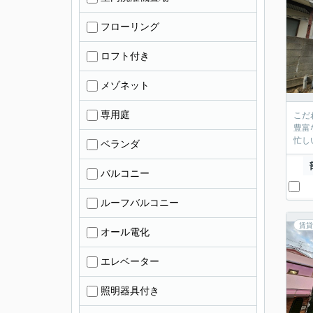
フローリング
ロフト付き
メゾネット
専用庭
こだ
豊富
忙し
ベランダ
バルコニー
ルーフバルコニー
賃貸
オール電化
エレベーター
照明器具付き