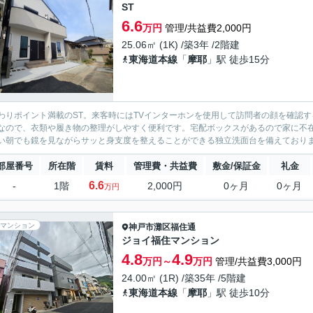
ST
6.6
万円
管理/共益費2,000円
25.06㎡ (1K) /築3年 /2階建
東海道本線
「
摩耶
」駅 徒歩15分
わりポイント満載のST。来客時にはTVインターホンを使用して訪問者の顔を確認
なので、衣類や履き物の整理がしやすく便利です。宅配ボックスがあるので家に不
い朝でも鏡を見ながらサッと身支度を整えることができる独立洗面台を備えております
部屋番号
所在階
賃料
管理費・共益費
敷金/保証金
礼金
6.6
-
1階
2,000円
0ヶ月
0ヶ月
万円
マンション
神戸市灘区
福住通
ジョイ福住マンション
4.8
4.9
万円～
万円
管理/共益費3,000円
24.00㎡ (1R) /築35年 /5階建
東海道本線
「
摩耶
」駅 徒歩10分