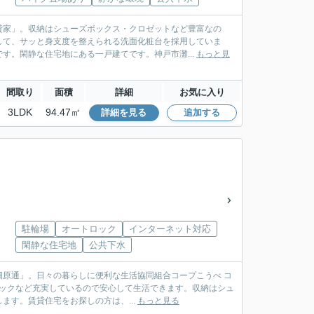
貸家」。収納はシューズボックス・クロゼットなど豊富なの
して、サッと身支度を整えられる洗面化粧台を採用していま
す。閑静な住宅地にある一戸建てです。神戸市灘...
もっと見
間取り
面積
詳細
お気に入り
3LDK
94.47㎡
詳細を見る
追加する
駐輪場
オートロック
インターネット対応
閑静な住宅地
公共下水
原通」。日々の暮らしに便利な生活協同組合コープこうべ コ
トロックなど充実しているので安心して生活できます。収納はシュ
す。賃貸住宅をお探しの方は、...
もっと見る