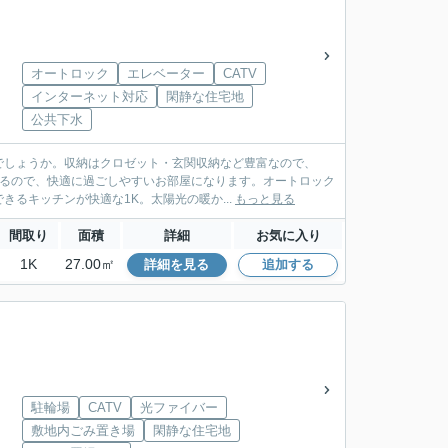
オートロック
エレベーター
CATV
インターネット対応
閑静な住宅地
公共下水
でしょうか。収納はクロゼット・玄関収納など豊富なので、
いるので、快適に過ごしやすいお部屋になります。オートロック
るキッチンが快適な1K。太陽光の暖か...
もっと見る
間取り
面積
詳細
お気に入り
1K
27.00㎡
詳細を見る
追加する
駐輪場
CATV
光ファイバー
敷地内ごみ置き場
閑静な住宅地