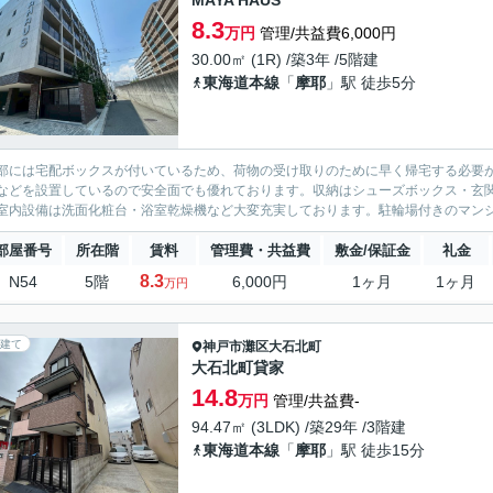
MAYA HAUS
8.3
万円
管理/共益費6,000円
30.00㎡ (1R) /築3年 /5階建
東海道本線
「
摩耶
」駅 徒歩5分
部には宅配ボックスが付いているため、荷物の受け取りのために早く帰宅する必要が
などを設置しているので安全面でも優れております。収納はシューズボックス・玄
室内設備は洗面化粧台・浴室乾燥機など大変充実しております。駐輪場付きのマンシ
部屋番号
所在階
賃料
管理費・共益費
敷金/保証金
礼金
8.3
N54
5階
6,000円
1ヶ月
1ヶ月
万円
建て
神戸市灘区
大石北町
大石北町貸家
14.8
万円
管理/共益費-
94.47㎡ (3LDK) /築29年 /3階建
東海道本線
「
摩耶
」駅 徒歩15分