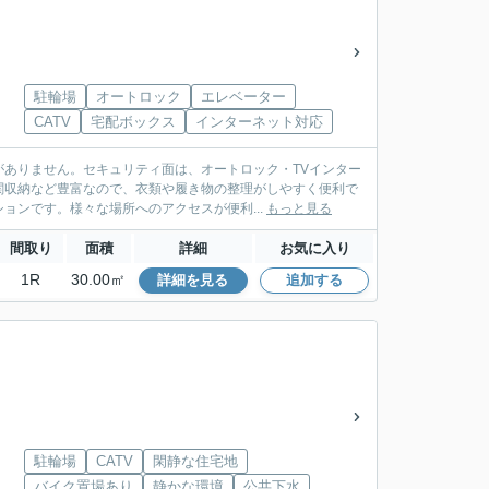
駐輪場
オートロック
エレベーター
CATV
宅配ボックス
インターネット対応
ありません。セキュリティ面は、オートロック・TVインター
関収納など豊富なので、衣類や履き物の整理がしやすく便利で
ョンです。様々な場所へのアクセスが便利...
もっと見る
間取り
面積
詳細
お気に入り
1R
30.00㎡
詳細を見る
追加する
駐輪場
CATV
閑静な住宅地
バイク置場あり
静かな環境
公共下水