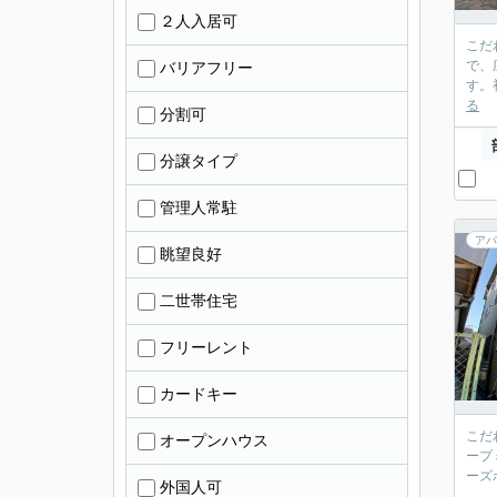
２人入居可
こだ
で、
バリアフリー
す。
る
分割可
分譲タイプ
管理人常駐
アパ
眺望良好
二世帯住宅
フリーレント
カードキー
こだ
オープンハウス
ープ
ーズ
外国人可