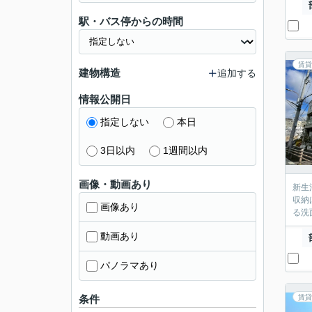
駅・バス停からの時間
賃貸
建物構造
追加する
情報公開日
指定しない
本日
3日以内
1週間以内
画像・動画あり
新生
収納
画像あり
る洗
動画あり
パノラマあり
条件
賃貸