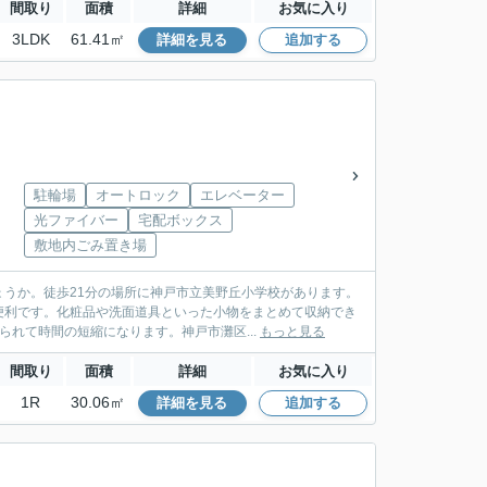
間取り
面積
詳細
お気に入り
3LDK
61.41㎡
詳細を見る
追加する
駐輪場
オートロック
エレベーター
光ファイバー
宅配ボックス
敷地内ごみ置き場
うか。徒歩21分の場所に神戸市立美野丘小学校があります。
便利です。化粧品や洗面道具といった小物をまとめて収納でき
れて時間の短縮になります。神戸市灘区...
もっと見る
間取り
面積
詳細
お気に入り
1R
30.06㎡
詳細を見る
追加する