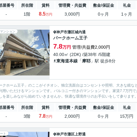
部屋番号
所在階
賃料
管理費・共益費
敷金/保証金
礼金
8.5
-
1階
3,000円
0ヶ月
1ヶ月
万円
マンション
神戸市灘区
城内通
パークホーム王子
7.8
万円
管理/共益費2,000円
40.00㎡ (2DK) /築38年 /5階建
東海道本線
「
摩耶
」駅 徒歩8分
ークホーム王子」のここがイチオシ。独立洗面台はコンセントや照明、大きな鏡な
利用いただけるマンションです。バルコニー付きのマンションです。家賃7.7万円
しを楽しみながら始めていきませんか。快適な環境作りのお手伝いをして参ります
部屋番号
所在階
賃料
管理費・共益費
敷金/保証金
礼金
7.8
-
3階
2,000円
0ヶ月
15万円
万円
ート
神戸市灘区
上野通