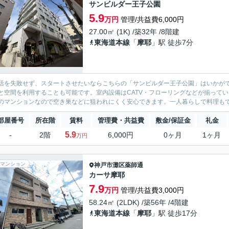
サンビルダー王子公園
5.9
万円
管理/共益費6,000円
27.00㎡ (1K) /築32年 /8階建
東海道本線
「
摩耶
」駅 徒歩7分
活を失敗せず、スタートさせたいならこちらの「サンビルダー王子公園」はいかが
と空間を利用することも可能です。室内設備はCATV・フローリングなどが揃って
のマンションなので空き巣などに狙われにくく安心できます。一人暮らしで料理もでき
部屋番号
所在階
賃料
管理費・共益費
敷金/保証金
礼金
5.9
-
2階
6,000円
0ヶ月
1ヶ月
万円
マンション
神戸市灘区
薬師通
カーサ摩耶
7.9
万円
管理/共益費3,000円
58.24㎡ (2LDK) /築56年 /4階建
東海道本線
「
摩耶
」駅 徒歩17分