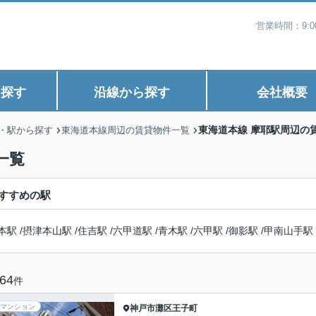
営業時間：9:
ら探す
沿線から探す
会社概要
東海道本線 摩耶駅周辺の
・駅から探す
東海道本線周辺の賃貸物件一覧
一覧
すすめの駅
本駅
/
摂津本山駅
/
住吉駅
/
六甲道駅
/
青木駅
/
六甲駅
/
御影駅
/
甲南山手駅
64
件
マンション
神戸市灘区
王子町