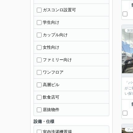
ガスコンロ設置可
学生向け
賃貸
カップル向け
女性向け
ファミリー向け
ワンフロア
「パ
高層ビル
がご
い探
飲食店可
居抜物件
設備・仕様
アパ
室内洗濯機置場