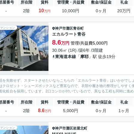
部屋番号
所在階
賃料
管理費・共益費
敷金/保証金
礼金
10
-
2階
10,000円
0ヶ月
20万円
万円
マンション
神戸市灘区
青谷町
エカルラート青谷
8.6
万円
管理/共益費5,000円
30.06㎡ (1R) /築6年 /3階建
東海道本線
「
摩耶
」駅 徒歩19分
活を失敗せず、スタートさせたいならこちらの「エカルラート青谷」はいかがでしょ
はクロゼット・シューズボックスなど豊富なので、衣類や履き物の整理がしやすく
面化粧台を採用しています。2口コンロが付いているので、異なる工程も同時に進めら
部屋番号
所在階
賃料
管理費・共益費
敷金/保証金
礼金
8.6
-
2階
5,000円
0ヶ月
1ヶ月
万円
マンション
神戸市灘区
岩屋北町