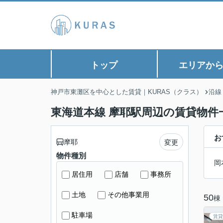
トップ
エリアか
神戸市東灘区を中心とした賃貸｜KURAS（クラス）
沿線
東海道本線 摩耶駅周辺の賃貸物件
お
摩耶
変更
物件種別
岡
居住用
店舗
事務所
土地
その他事業用
50
棟
駐車場
賃貸