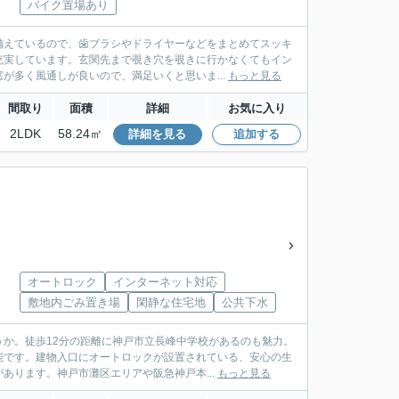
バイク置場あり
備えているので、歯ブラシやドライヤーなどをまとめてスッキ
充実しています。玄関先まで覗き穴を覗きに行かなくてもイン
が多く風通しが良いので、満足いくと思いま...
もっと見る
間取り
面積
詳細
お気に入り
2LDK
58.24㎡
詳細を見る
追加する
オートロック
インターネット対応
敷地内ごみ置き場
閑静な住宅地
公共下水
か。徒歩12分の距離に神戸市立長峰中学校があるのも魅力。
能です。建物入口にオートロックが設置されている、安心の生
あります。神戸市灘区エリアや阪急神戸本...
もっと見る