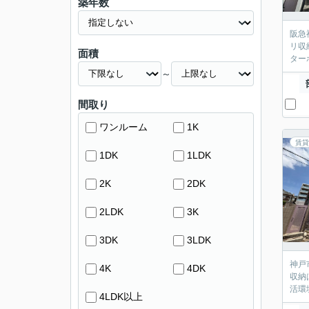
築年数
阪急
リ収
面積
ター
～
間取り
ワンルーム
1K
賃貸
1DK
1LDK
2K
2DK
2LDK
3K
3DK
3LDK
神戸
4K
4DK
収納
活環
4LDK以上