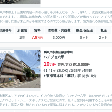
神戸本線王子公園駅周辺への引っ越しをお考えなら「カーサ摩耶」。洗面化粧台を
納できます。共用部には敷地内ごみ置き場・バイク置場などが備わっておりとても
ホン越しに誰が来たのかを確認できるので安心感があります。魅力溢れる角部屋は窓
部屋番号
所在階
賃料
管理費・共益費
敷金/保証金
礼金
7.9
-
1階
3,000円
0ヶ月
2ヶ月
万円
マンション
神戸市灘区
篠原中町
ハチブセ六甲
10
万円
管理/共益費10,000円
61.41㎡ (3LDK) /築35年 /4階建
東海道本線
「
摩耶
」駅 徒歩18分
市灘区エリアでの住まいなら、住み心地も快適な「ハチブセ六甲」はいかがでしょう
はクロゼット・シューズボックスなど豊富なので、広々と空間を利用することも可
境です。浴室と切り離されているので湿気に悩まされることがなくなる独立洗面台が