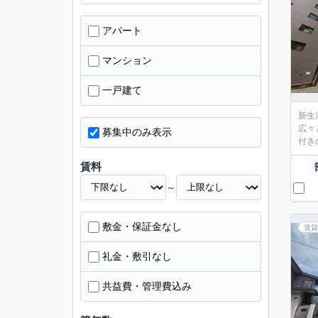
アパート
マンション
一戸建て
新生
広々
募集中のみ表示
付き
賃料
～
敷金・保証金なし
賃貸
礼金・敷引なし
共益費・管理費込み