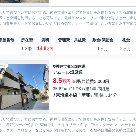
わりで選びたい方におすすめ。神戸市灘区エリアで住まいをお探しなら「大石北町
広々と空間を利用することも可能です。化粧品やスタイリング剤などをまとめて出
初期費用をカードでお支払いいただけるので、カードで決済したい方にもおすすめで
部屋番号
所在階
賃料
管理費・共益費
敷金/保証金
礼金
14.8
-
1-3階
-
1ヶ月
2ヶ月
万円
ート
神戸市灘区
畑原通
アムール畑原通
8.5
万円
管理/共益費3,000円
35.82㎡ (1LDK) /築1年 /3階建
東海道本線
「
摩耶
」駅 徒歩14分
わりで選びたい方におすすめ。神戸市灘区エリアで住まいをお探しなら「アムール畑
ミニ摩耶(スーパー)まで482mです。セキュリティ面は、TVインターホン・オー
ボックス・クロゼットなどが備え付けられているので、衣類や日用品の収納に重宝しま