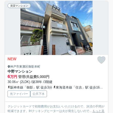
賃貸マンション
NEW
神戸市東灘区御影本町
中野マンション
6
万円
管理/共益費5,000円
30.06㎡ (2LDK) /築38年 /3階建
阪神本線「御影」駅 徒歩3分
東海道本線「住吉」駅 徒歩16分
阪急
光ファイバー
公共下水
クレジットカードで初期費用がお支払いいただけるので、決済の手間が
軽減できます。IHクッキングヒーターは火が発生しないので...
もっと見