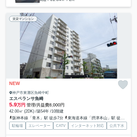
賃貸マンション
NEW
神戸市東灘区魚崎中町
エスペランサ魚崎
5.9
万円
管理/共益費8,000円
42.00㎡ (2DK) /築54年 /10階建
阪神本線「青木」駅 徒歩7分
東海道本線「摂津本山」駅 徒歩20分
駐輪場
エレベーター
CATV
インターネット対応
公共下水