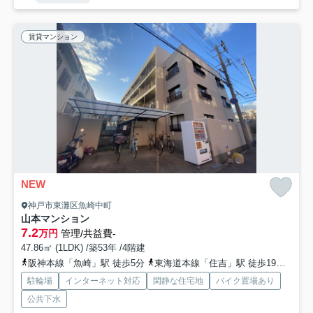
賃貸マンション
NEW
神戸市東灘区魚崎中町
山本マンション
7.2
万円
管理/共益費-
47.86㎡ (1LDK) /築53年 /4階建
阪神本線「魚崎」駅 徒歩5分
東海道本線「住吉」駅 徒歩19分
阪急
駐輪場
インターネット対応
閑静な住宅地
バイク置場あり
公共下水