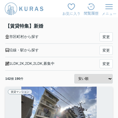
閲覧履歴
お気に入り
メニュー
【賃貸特集】新婚
市区町村から探す
変更
沿線・駅から探す
変更
1LDK,2K,2DK,2LDK,募集中
変更
142
棟
190
件
賃貸マンション