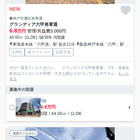
NEW
神戸市灘区将軍通
グランディア六甲将軍通
6.8
万円
管理/共益費3,000円
44.00㎡ (1LDK) /築38年 /6階建
東海道本線「六甲道」駅 徒歩11分
阪急神戸本線「六甲」駅 徒歩9分
CATV
光ファイバー
公共下水
ぜひ一度見ていただきたい、「グランディア六甲将軍通」です。洗面化
粧台はコンセントや照明、大きな鏡などがついているのでスム...
もっと
見る
募集中の部屋
5階
6.8万円
5階 / 44.00㎡ / 1LDK
賃貸マンション