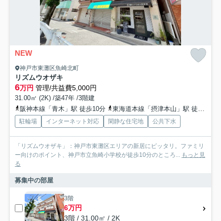
NEW
神戸市東灘区魚崎北町
リズムウオザキ
6
万円
管理/共益費5,000円
31.00㎡ (2K) /築47年 /3階建
阪神本線「青木」駅 徒歩10分
東海道本線「摂津本山」駅 徒歩15分
駐輪場
インターネット対応
閑静な住宅地
公共下水
「リズムウオザキ」：神戸市東灘区エリアの新居にピッタリ。ファミリ
ー向けのポイント、神戸市立魚崎小学校が徒歩10分のところ...
もっと見
る
募集中の部屋
3階
6万円
3階 / 31.00㎡ / 2K