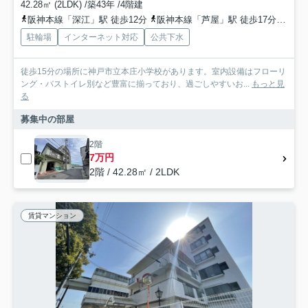
42.28㎡ (2LDK) /築43年 /4階建
阪神本線「深江」駅 徒歩12分
阪神本線「芦屋」駅 徒歩17分
東海
駐輪場
インターネット対応
公共下水
徒歩15分の場所に神戸市立本庄小学校があります。室内設備はフローリ
ング・バストイレ別など豊富に揃っており、過ごしやすいお...
もっと見
る
募集中の部屋
2階
7万円
2階 / 42.28㎡ / 2LDK
賃貸マンション