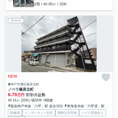
1階 / 46.00㎡ / 2DK
アパート
NEW
神戸市灘区篠原北町
ノベラ篠原北町
6.75
万円
管理/共益費-
44.16㎡ (2DK) /築55年 /4階建
阪急神戸本線「六甲」駅 徒歩10分
東海道本線「六甲道」駅 徒歩19分
駐輪場
インターネット対応
閑静な住宅地
バイク置場あり