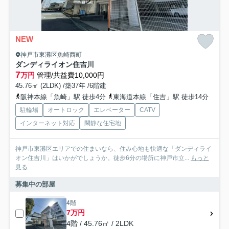
NEW
神戸市東灘区魚崎西町
ダンディライオン住吉川
7
万円
管理/共益費10,000円
45.76㎡ (2LDK) /築37年 /6階建
阪神本線「魚崎」駅 徒歩4分
東海道本線「住吉」駅 徒歩14分
駐輪場
オートロック
エレベーター
CATV
インターネット対応
閑静な住宅地
神戸市東灘区エリアでの住まいなら、住み心地も快適な「ダンディライ
オン住吉川」はいかがでしょうか。徒歩6分の場所に神戸市立...
もっと
見る
募集中の部屋
4階
7万円
4階 / 45.76㎡ / 2LDK