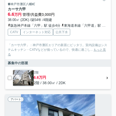
神戸市灘区八幡町
カーサ六甲
6.6
万円
管理/共益費3,000円
38.00㎡ (2DK) /築54年 /4階建
阪急神戸本線「六甲」駅 徒歩4分
東海道本線「六甲道」駅 徒歩9分
CATV
インターネット対応
公共下水
「カーサ六甲」：神戸市灘区エリアの新居にピッタリ。室内設備はシス
テムキッチン・CATVなどが揃っているので、快適に過ごし...
もっと見
る
募集中の部屋
2階
6.6万円
2階 / 38.00㎡ / 2DK
アパート