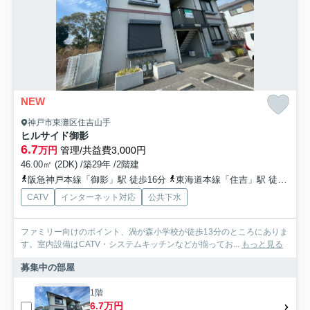
NEW
神戸市東灘区住吉山手
ヒルサイド御影
6.7
万円
管理/共益費3,000円
46.00㎡ (2DK) /築29年 /2階建
阪急神戸本線「御影」駅 徒歩16分
東海道本線「住吉」駅 徒歩24分
CATV
インターネット対応
公共下水
ファミリー向けのポイント、渦が森小学校が徒歩13分のところにありま
す。室内設備はCATV・システムキッチンなどが揃ってお...
もっと見る
募集中の部屋
1階
6.7万円