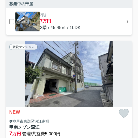
募集中の部屋
2階
7万円
2階 / 45.45㎡ / 1LDK
賃貸マンション
NEW
神戸市東灘区深江南町
甲南メゾン深江
7
万円
管理/共益費5,000円