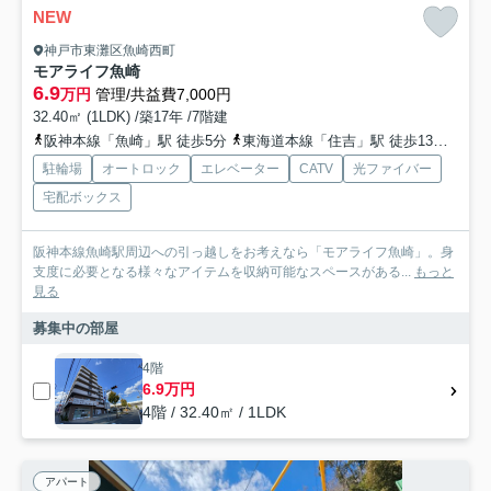
NEW
神戸市東灘区魚崎西町
モアライフ魚崎
6.9
万円
管理/共益費7,000円
32.40㎡ (1LDK) /築17年 /7階建
阪神本線「魚崎」駅 徒歩5分
東海道本線「住吉」駅 徒歩13分
阪急
駐輪場
オートロック
エレベーター
CATV
光ファイバー
宅配ボックス
阪神本線魚崎駅周辺への引っ越しをお考えなら「モアライフ魚崎」。身
支度に必要となる様々なアイテムを収納可能なスペースがある...
もっと
見る
募集中の部屋
4階
6.9万円
4階 / 32.40㎡ / 1LDK
アパート