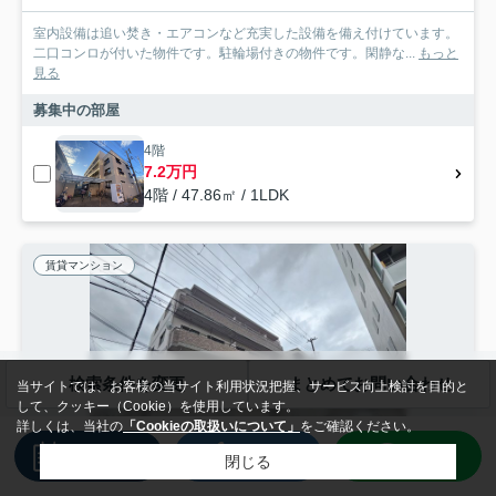
室内設備は追い焚き・エアコンなど充実した設備を備え付けています。
二口コンロが付いた物件です。駐輪場付きの物件です。閑静な...
もっと
見る
募集中の部屋
4階
7.2万円
4階 / 47.86㎡ / 1LDK
賃貸マンション
検索条件を変更
まとめてお問い合わせ
当サイトでは、お客様の当サイト利用状況把握、サービス向上検討を目的と
して、クッキー（Cookie）を使用しています。
詳しくは、当社の
「Cookieの取扱いについて」
をご確認ください。
来店予約
電話
LINE
閉じる