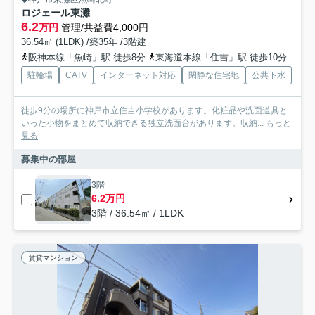
ロジェール東灘
6.2
万円
管理/共益費4,000円
36.54㎡ (1LDK) /築35年 /3階建
阪神本線「魚崎」駅 徒歩8分
東海道本線「住吉」駅 徒歩10分
駐輪場
CATV
インターネット対応
閑静な住宅地
公共下水
徒歩9分の場所に神戸市立住吉小学校があります。化粧品や洗面道具と
いった小物をまとめて収納できる独立洗面台があります。収納...
もっと
見る
募集中の部屋
3階
6.2万円
3階 / 36.54㎡ / 1LDK
賃貸マンション