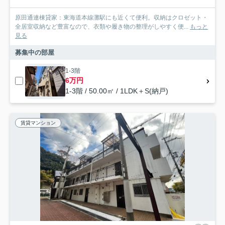
原田通連棟貸家：東海道本線灘駅にも近くて便利。収納はクロゼット・
全居室収納など豊富なので、衣類や履き物の整理がしやすく便...
もっと
見る
募集中の部屋
1-3階
6万円
1-3階 / 50.00㎡ / 1LDK＋S(納戸)
賃貸マンション