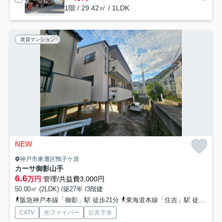
1階 / 29.42㎡ / 1LDK
賃貸マンション
NEW
神戸市東灘区鴨子ケ原
カーサ御影山手
6.6
万円
管理/共益費3,000円
50.00㎡ (2LDK) /築27年 /3階建
阪急神戸本線「御影」駅 徒歩21分
東海道本線「住吉」駅 徒歩33分
CATV
光ファイバー
公共下水