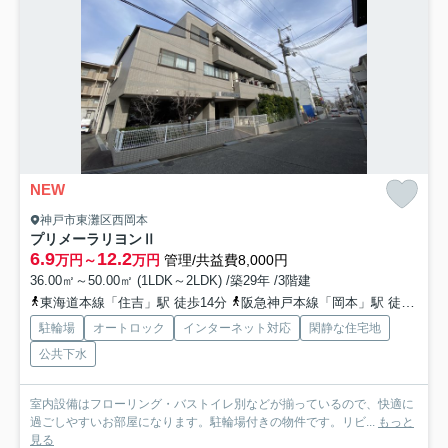
NEW
神戸市東灘区西岡本
プリメーラリヨンⅡ
6.9
12.2
万円～
万円
管理/共益費8,000円
36.00㎡～50.00㎡ (1LDK～2LDK) /築29年 /3階建
東海道本線「住吉」駅 徒歩14分
阪急神戸本線「岡本」駅 徒歩14分
駐輪場
オートロック
インターネット対応
閑静な住宅地
公共下水
室内設備はフローリング・バストイレ別などが揃っているので、快適に
過ごしやすいお部屋になります。駐輪場付きの物件です。リビ...
もっと
見る