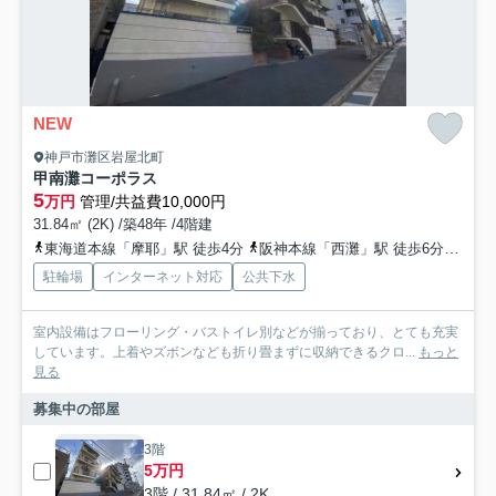
NEW
神戸市灘区岩屋北町
甲南灘コーポラス
5
万円
管理/共益費10,000円
31.84㎡ (2K) /築48年 /4階建
東海道本線「摩耶」駅 徒歩4分
阪神本線「西灘」駅 徒歩6分
阪急
駐輪場
インターネット対応
公共下水
室内設備はフローリング・バストイレ別などが揃っており、とても充実
しています。上着やズボンなども折り畳まずに収納できるクロ...
もっと
見る
募集中の部屋
3階
5万円
3階 / 31.84㎡ / 2K