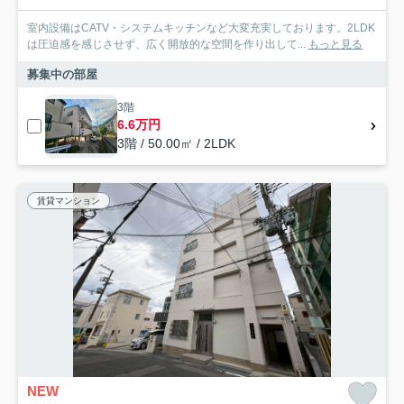
室内設備はCATV・システムキッチンなど大変充実しております。2LDK
は圧迫感を感じさせず、広く開放的な空間を作り出して...
もっと見る
募集中の部屋
3階
6.6万円
3階 / 50.00㎡ / 2LDK
賃貸マンション
NEW