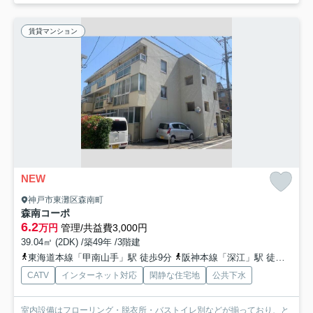
賃貸マンション
NEW
神戸市東灘区森南町
森南コーポ
6.2
万円
管理/共益費3,000円
39.04㎡ (2DK) /築49年 /3階建
東海道本線「甲南山手」駅 徒歩9分
阪神本線「深江」駅 徒歩12分
CATV
インターネット対応
閑静な住宅地
公共下水
室内設備はフローリング・脱衣所・バストイレ別などが揃っており、と