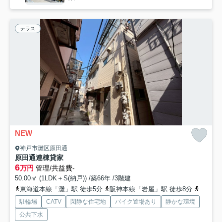
テラス
NEW
神戸市灘区原田通
原田通連棟貸家
6
万円
管理/共益費-
50.00㎡ (1LDK＋S(納戸)) /築66年 /3階建
東海道本線「灘」駅 徒歩5分
阪神本線「岩屋」駅 徒歩8分
阪急神
駐輪場
CATV
閑静な住宅地
バイク置場あり
静かな環境
公共下水