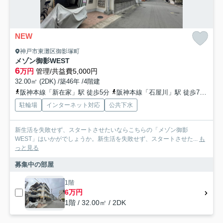
NEW
神戸市東灘区御影塚町
メゾン御影WEST
6
万円
管理/共益費5,000円
32.00㎡ (2DK) /築46年 /4階建
阪神本線「新在家」駅 徒歩5分
阪神本線「石屋川」駅 徒歩7分
東
駐輪場
インターネット対応
公共下水
新生活を失敗せず、スタートさせたいならこちらの「メゾン御影
WEST」はいかがでしょうか。新生活を失敗せず、スタートさせた...
も
っと見る
募集中の部屋
1階
6万円
1階 / 32.00㎡ / 2DK