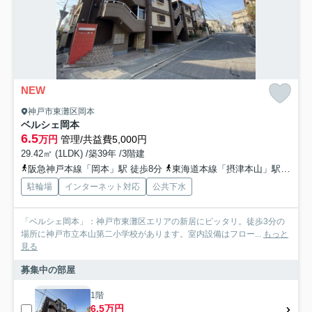
NEW
神戸市東灘区岡本
ベルシェ岡本
6.5
万円
管理/共益費5,000円
29.42㎡ (1LDK) /築39年 /3階建
阪急神戸本線「岡本」駅 徒歩8分
東海道本線「摂津本山」駅 徒歩8分
駐輪場
インターネット対応
公共下水
「ベルシェ岡本」：神戸市東灘区エリアの新居にピッタリ。徒歩3分の
場所に神戸市立本山第二小学校があります。室内設備はフロー...
もっと
見る
募集中の部屋
1階
6.5万円