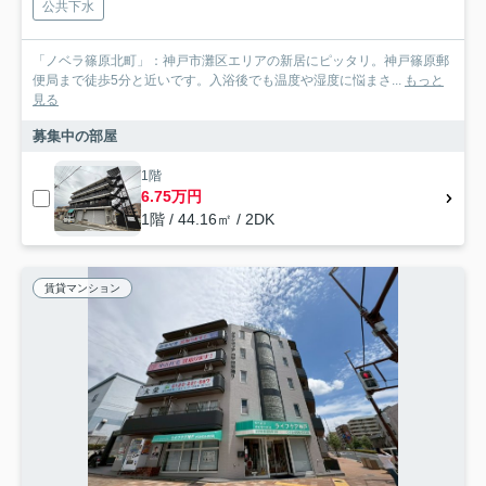
公共下水
「ノベラ篠原北町」：神戸市灘区エリアの新居にピッタリ。神戸篠原郵
便局まで徒歩5分と近いです。入浴後でも温度や湿度に悩まさ...
もっと
見る
募集中の部屋
1階
6.75万円
1階 / 44.16㎡ / 2DK
賃貸マンション