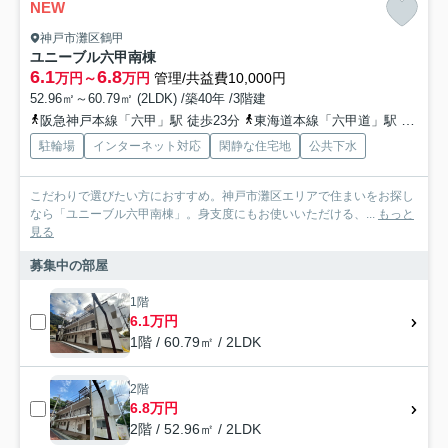
NEW
神戸市灘区鶴甲
ユニーブル六甲南棟
6.1
6.8
万円～
万円
管理/共益費10,000円
52.96㎡～60.79㎡ (2LDK) /築40年 /3階建
阪急神戸本線「六甲」駅 徒歩23分
東海道本線「六甲道」駅 徒歩32分
駐輪場
インターネット対応
閑静な住宅地
公共下水
こだわりで選びたい方におすすめ。神戸市灘区エリアで住まいをお探し
なら「ユニーブル六甲南棟」。身支度にもお使いいただける、...
もっと
見る
募集中の部屋
1階
6.1万円
1階 / 60.79㎡ / 2LDK
2階
6.8万円
2階 / 52.96㎡ / 2LDK