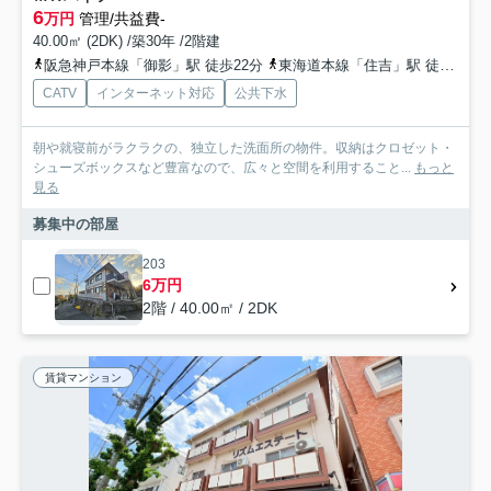
6
万円
管理/共益費-
40.00㎡ (2DK) /築30年 /2階建
阪急神戸本線「御影」駅 徒歩22分
東海道本線「住吉」駅 徒歩31分
CATV
インターネット対応
公共下水
朝や就寝前がラクラクの、独立した洗面所の物件。収納はクロゼット・
シューズボックスなど豊富なので、広々と空間を利用すること...
もっと
見る
募集中の部屋
203
6万円
2階 / 40.00㎡ / 2DK
賃貸マンション