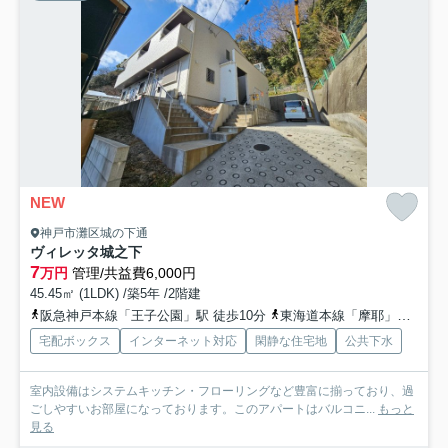
NEW
神戸市灘区城の下通
ヴィレッタ城之下
7
万円
管理/共益費6,000円
45.45㎡ (1LDK) /築5年 /2階建
阪急神戸本線「王子公園」駅 徒歩10分
東海道本線「摩耶」駅 徒歩15分
宅配ボックス
インターネット対応
閑静な住宅地
公共下水
室内設備はシステムキッチン・フローリングなど豊富に揃っており、過
ごしやすいお部屋になっております。このアパートはバルコニ...
もっと
見る