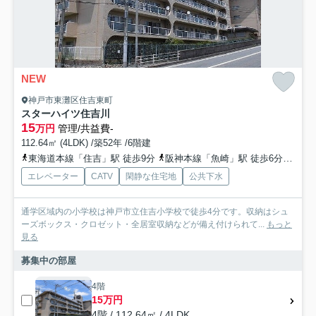
NEW
神戸市東灘区住吉東町
スターハイツ住吉川
15
万円
管理/共益費-
112.64㎡ (4LDK) /築52年 /6階建
東海道本線「住吉」駅 徒歩9分
阪神本線「魚崎」駅 徒歩6分
東海
エレベーター
CATV
閑静な住宅地
公共下水
通学区域内の小学校は神戸市立住吉小学校で徒歩4分です。収納はシュ
ーズボックス・クロゼット・全居室収納などが備え付けられて...
もっと
見る
募集中の部屋
4階
15万円
4階 / 112.64㎡ / 4LDK