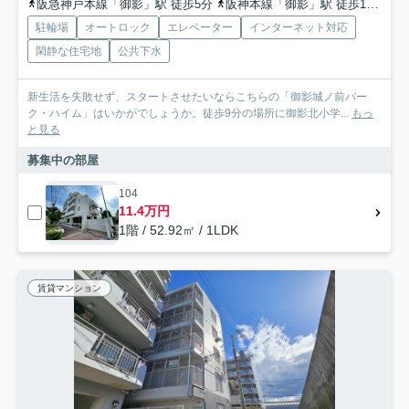
阪急神戸本線「御影」駅 徒歩5分
阪神本線「御影」駅 徒歩13分
東
駐輪場
オートロック
エレベーター
インターネット対応
閑静な住宅地
公共下水
新生活を失敗せず、スタートさせたいならこちらの「御影城ノ前パー
ク・ハイム」はいかがでしょうか。徒歩9分の場所に御影北小学...
もっ
と見る
募集中の部屋
104
11.4万円
1階 / 52.92㎡ / 1LDK
賃貸マンション