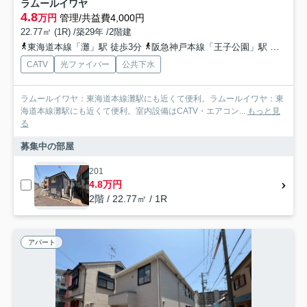
ラムールイワヤ
4.8
万円
管理/共益費4,000円
22.77㎡ (1R) /築29年 /2階建
東海道本線「灘」駅 徒歩3分
阪急神戸本線「王子公園」駅 徒歩10分
CATV
光ファイバー
公共下水
ラムールイワヤ：東海道本線灘駅にも近くて便利。ラムールイワヤ：東
海道本線灘駅にも近くて便利。室内設備はCATV・エアコン...
もっと見
る
募集中の部屋
201
4.8万円
2階 / 22.77㎡ / 1R
アパート