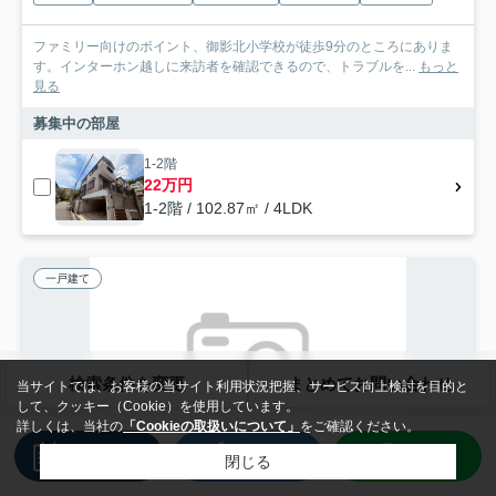
ファミリー向けのポイント、御影北小学校が徒歩9分のところにありま
す。インターホン越しに来訪者を確認できるので、トラブルを...
もっと
見る
募集中の部屋
1-2階
22万円
1-2階 / 102.87㎡ / 4LDK
一戸建て
検索条件を変更
まとめてお問い合わせ
当サイトでは、お客様の当サイト利用状況把握、サービス向上検討を目的と
して、クッキー（Cookie）を使用しています。
詳しくは、当社の
「Cookieの取扱いについて」
をご確認ください。
来店予約
電話
LINE
閉じる