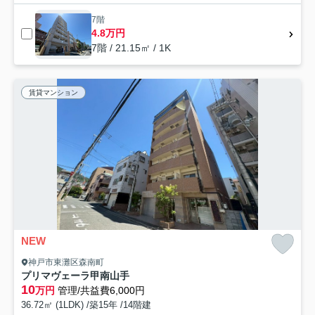
7階
4.8万円
7階 / 21.15㎡ / 1K
賃貸マンション
NEW
神戸市東灘区森南町
プリマヴェーラ甲南山手
10
万円
管理/共益費6,000円
36.72㎡ (1LDK) /築15年 /14階建