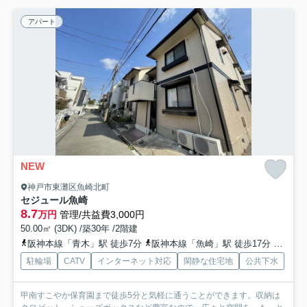
アパート
NEW
神戸市東灘区魚崎北町
セジュール魚崎
8.7
万円
管理/共益費3,000円
50.00㎡ (3DK) /築30年 /2階建
阪神本線「青木」駅 徒歩7分
阪神本線「魚崎」駅 徒歩17分
東海道
駐輪場
CATV
インターネット対応
閑静な住宅地
公共下水
甲南すこやか保育園まで徒歩5分と気軽に通うことができます。収納は