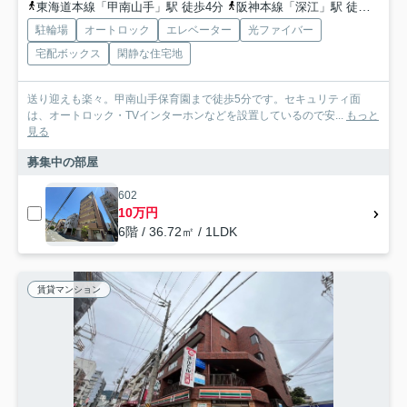
東海道本線「甲南山手」駅 徒歩4分
阪神本線「深江」駅 徒歩15分
駐輪場
オートロック
エレベーター
光ファイバー
宅配ボックス
閑静な住宅地
送り迎えも楽々。甲南山手保育園まで徒歩5分です。セキュリティ面
は、オートロック・TVインターホンなどを設置しているので安...
もっと
見る
募集中の部屋
602
10万円
6階 / 36.72㎡ / 1LDK
賃貸マンション