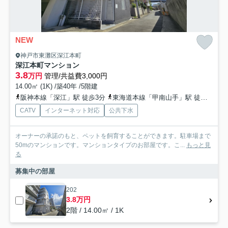
NEW
神戸市東灘区深江本町
深江本町マンション
3.8
万円
管理/共益費3,000円
14.00㎡ (1K) /築40年 /5階建
阪神本線「深江」駅 徒歩3分
東海道本線「甲南山手」駅 徒歩15分
CATV
インターネット対応
公共下水
オーナーの承諾のもと、ペットを飼育することができます。駐車場まで
50mのマンションです。マンションタイプのお部屋です。こ...
もっと見
る
募集中の部屋
202
3.8万円
2階 / 14.00㎡ / 1K