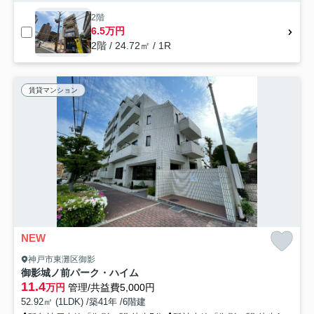
2階
6.5万円
2階 / 24.72㎡ / 1R
賃貸マンション
NEW
神戸市東灘区御影
御影城ノ前パーク・ハイム
11.4
万円
管理/共益費5,000円
52.92㎡ (1LDK) /築41年 /6階建