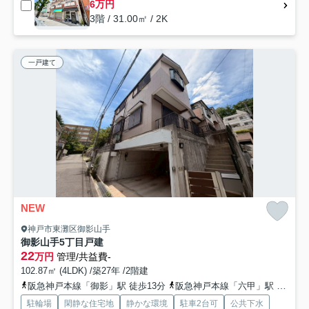
6万円
3階 / 31.00㎡ / 2K
一戸建て
NEW
神戸市東灘区御影山手
御影山手5丁目戸建
22
万円
管理/共益費-
102.87㎡ (4LDK) /築27年 /2階建
阪急神戸本線「御影」駅 徒歩13分
阪急神戸本線「六甲」駅 徒歩19分
駐輪場
閑静な住宅地
静かな環境
駐車2台可
公共下水