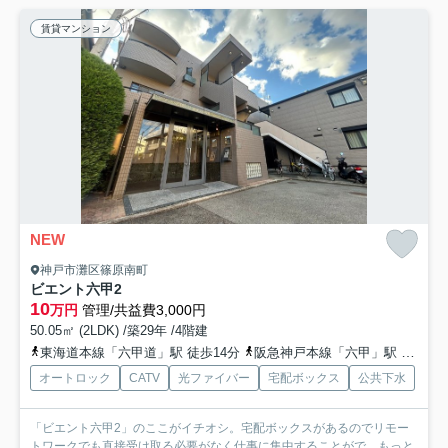
賃貸マンション
NEW
神戸市灘区篠原南町
ビエント六甲2
10
万円
管理/共益費3,000円
50.05㎡ (2LDK) /築29年 /4階建
東海道本線「六甲道」駅 徒歩14分
阪急神戸本線「六甲」駅 徒歩9分
オートロック
CATV
光ファイバー
宅配ボックス
公共下水
「ビエント六甲2」のここがイチオシ。宅配ボックスがあるのでリモー
トワークでも直接受け取る必要がなく仕事に集中することがで...
もっと