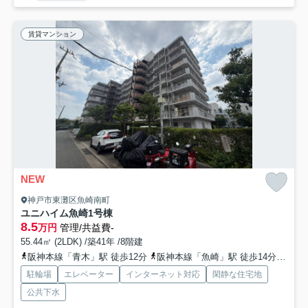
賃貸マンション
NEW
神戸市東灘区魚崎南町
ユニハイム魚崎1号棟
8.5
万円
管理/共益費-
55.44㎡ (2LDK) /築41年 /8階建
阪神本線「青木」駅 徒歩12分
阪神本線「魚崎」駅 徒歩14分
神戸
駐輪場
エレベーター
インターネット対応
閑静な住宅地
公共下水