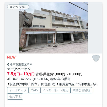
賃貸マンション
NEW
神戸市東灘区岡本
マークハーゲン
7.5
10
万円～
万円
管理/共益費5,000円～10,000円
31.20㎡～47.22㎡ (1R～1LDK) /築55年 /4階建
阪急神戸本線「岡本」駅 徒歩3分
東海道本線「摂津本山」駅 徒歩5分
オートロック
CATV
インターネット対応
閑静な住宅地
公共下水