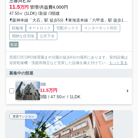
三谷川ビル
11.5
万円
管理/共益費4,000円
47.50㎡ (1LDK) /新築 /3階建
阪神本線「大石」駅 徒歩5分
東海道本線「六甲道」駅 徒歩10分
阪
駐輪場
オートロック
宅配ボックス
インターネット対応
閑静な住宅地
公共下水
新築
琵琶COCORO保育園まや分園が徒歩6分の場所にあります。室内設備は
浴室乾燥機・洗面所独立など充実した設備を備え付けてい...
もっと見る
募集中の部屋
3階
11.5万円
3階 / 47.50㎡ / 1LDK
賃貸マンション