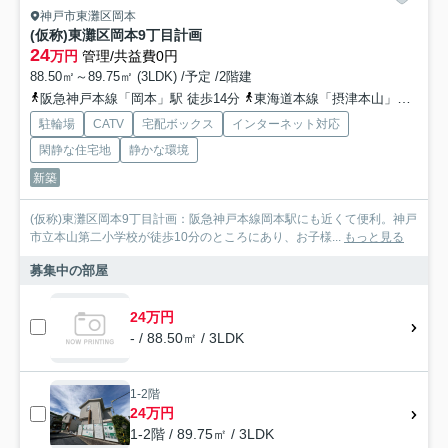
神戸市東灘区岡本
(仮称)東灘区岡本9丁目計画
24
万円
管理/共益費0円
88.50㎡～89.75㎡ (3LDK) /予定 /2階建
阪急神戸本線「岡本」駅 徒歩14分
東海道本線「摂津本山」駅 徒歩18分
駐輪場
CATV
宅配ボックス
インターネット対応
閑静な住宅地
静かな環境
新築
(仮称)東灘区岡本9丁目計画：阪急神戸本線岡本駅にも近くて便利。神戸
市立本山第二小学校が徒歩10分のところにあり、お子様...
もっと見る
募集中の部屋
24万円
- / 88.50㎡ / 3LDK
1-2階
24万円
1-2階 / 89.75㎡ / 3LDK