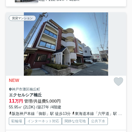
賃貸マンション
NEW
神戸市灘区楠丘町
エクセルシア楠丘
11
万円
管理/共益費5,000円
55.95㎡ (2LDK) /築27年 /4階建
阪急神戸本線「御影」駅 徒歩13分
東海道本線「六甲道」駅 徒歩14分
駐輪場
インターネット対応
閑静な住宅地
公共下水