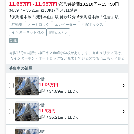
11.65
11.95
万円～
万円
管理/共益費13,210円～13,450円
34.59㎡～35.21㎡ (1LDK) /予定 /11階建
東海道本線「摂津本山」駅 徒歩12分
東海道本線「住吉」駅 徒歩13分
駐輪場
オートロック
エレベーター
宅配ボックス
インターネット対応
防犯カメラ
新築
徒歩12分の場所に神戸市立魚崎小学校があります。セキュリティ面は、
TVインターホン・オートロックなど充実しているので安心...
もっと見る
募集中の部屋
2階
11.65万円
2階 / 34.59㎡ / 1LDK
2階
11.9万円
2階 / 35.21㎡ / 1LDK
3階