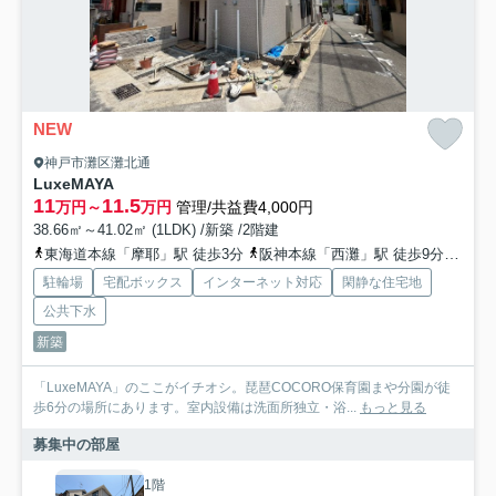
NEW
神戸市灘区灘北通
LuxeMAYA
11
11.5
万円～
万円
管理/共益費4,000円
38.66㎡～41.02㎡ (1LDK) /新築 /2階建
東海道本線「摩耶」駅 徒歩3分
阪神本線「西灘」駅 徒歩9分
阪神
駐輪場
宅配ボックス
インターネット対応
閑静な住宅地
公共下水
新築
「LuxeMAYA」のここがイチオシ。琵琶COCORO保育園まや分園が徒
歩6分の場所にあります。室内設備は洗面所独立・浴...
もっと見る
募集中の部屋
1階