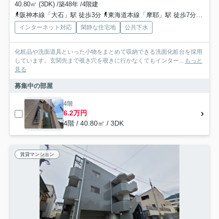
40.80㎡ (3DK) /築48年 /4階建
阪神本線「大石」駅 徒歩3分
東海道本線「摩耶」駅 徒歩7分
阪急
インターネット対応
閑静な住宅地
公共下水
化粧品や洗面道具といった小物をまとめて収納できる洗面化粧台を採用
しています。玄関先まで覗き穴を覗きに行かなくてもインター...
もっと
見る
募集中の部屋
4階
6.2万円
4階 / 40.80㎡ / 3DK
賃貸マンション