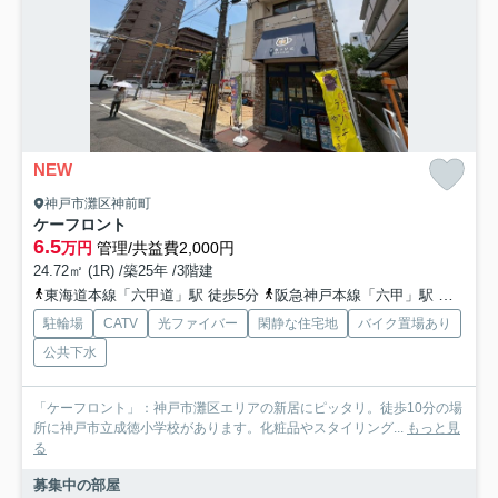
NEW
神戸市灘区神前町
ケーフロント
6.5
万円
管理/共益費2,000円
24.72㎡ (1R) /築25年 /3階建
東海道本線「六甲道」駅 徒歩5分
阪急神戸本線「六甲」駅 徒歩7分
駐輪場
CATV
光ファイバー
閑静な住宅地
バイク置場あり
公共下水
「ケーフロント」：神戸市灘区エリアの新居にピッタリ。徒歩10分の場
所に神戸市立成徳小学校があります。化粧品やスタイリング...
もっと見
る
募集中の部屋