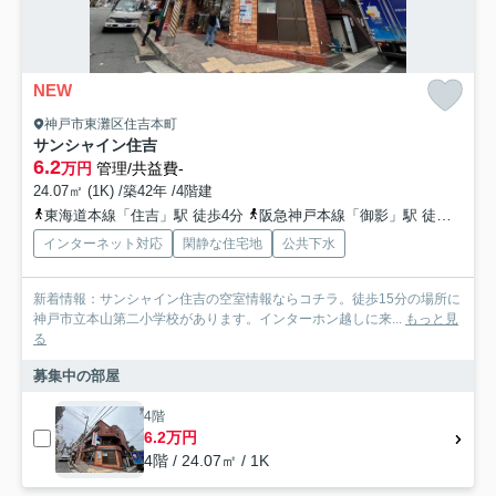
NEW
神戸市東灘区住吉本町
サンシャイン住吉
6.2
万円
管理/共益費-
24.07㎡ (1K) /築42年 /4階建
東海道本線「住吉」駅 徒歩4分
阪急神戸本線「御影」駅 徒歩11分
インターネット対応
閑静な住宅地
公共下水
新着情報：サンシャイン住吉の空室情報ならコチラ。徒歩15分の場所に
神戸市立本山第二小学校があります。インターホン越しに来...
もっと見
る
募集中の部屋
4階
6.2万円
4階 / 24.07㎡ / 1K