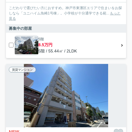
こだわりで選びたい方におすすめ。神戸市東灘区エリアで住まいをお探
しなら「ユニハイム魚崎1号棟」。小学校が十分通学できる範...
もっと
見る
募集中の部屋
5階
8.5万円
5階 / 55.44㎡ / 2LDK
賃貸マンション
NEW