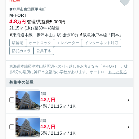
神戸市東灘区甲南町
M-FORT
4.8
万円
管理/共益費5,000円
21.15㎡ (1K) /築30年 /8階建
東海道本線「摂津本山」駅 徒歩10分
阪急神戸本線「岡本」駅 徒歩15分
駐輪場
オートロック
エレベーター
インターネット対応
防犯カメラ
公共下水
東海道本線摂津本山駅周辺への引っ越しをお考えなら「M-FORT」。徒
歩9分の場所に神戸市立福池小学校があります。オートロ...
もっと見る
募集中の部屋
4階
4.8万円
4階 / 21.15㎡ / 1K
5階
4.8万円
5階 / 21.15㎡ / 1K