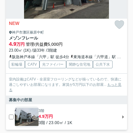
NEW
神戸市灘区篠原中町
メゾンフレール
4.9
万円
管理/共益費5,000円
23.00㎡ (1K) /築33年 /3階建
阪急神戸本線「六甲」駅 徒歩4分
東海道本線「六甲道」駅 徒歩9分
駐輪場
CATV
光ファイバー
閑静な住宅地
公共下水
室内設備はCATV・全居室フローリングなどが揃っているので、快適に
過ごしやすいお部屋になります。家賃が5万円以下のお部屋...
もっと見
る
募集中の部屋
3階
4.9万円
3階 / 23.00㎡ / 1K