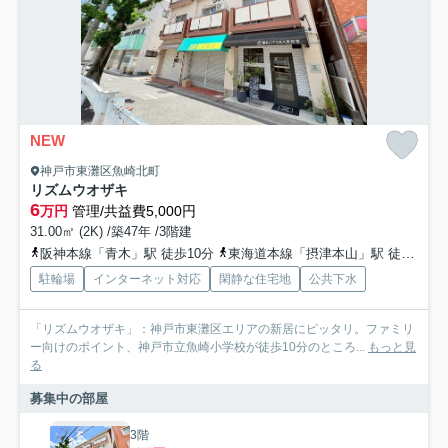
NEW
神戸市東灘区魚崎北町
リズムウオザキ
6
万円
管理/共益費5,000円
31.00㎡ (2K) /築47年 /3階建
阪神本線「青木」駅 徒歩10分
東海道本線「摂津本山」駅 徒歩15分
駐輪場
インターネット対応
閑静な住宅地
公共下水
「リズムウオザキ」：神戸市東灘区エリアの新居にピッタリ。ファミリ
ー向けのポイント、神戸市立魚崎小学校が徒歩10分のところ...
もっと見
る
募集中の部屋
3階